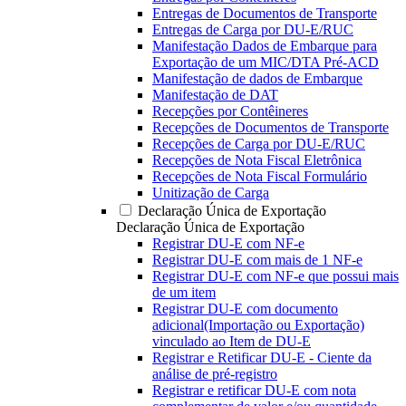
Entregas de Documentos de Transporte
Entregas de Carga por DU-E/RUC
Manifestação Dados de Embarque para
Exportação de um MIC/DTA Pré-ACD
Manifestação de dados de Embarque
Manifestação de DAT
Recepções por Contêineres
Recepções de Documentos de Transporte
Recepções de Carga por DU-E/RUC
Recepções de Nota Fiscal Eletrônica
Recepções de Nota Fiscal Formulário
Unitização de Carga
Declaração Única de Exportação
Declaração Única de Exportação
Registrar DU-E com NF-e
Registrar DU-E com mais de 1 NF-e
Registrar DU-E com NF-e que possui mais
de um item
Registrar DU-E com documento
adicional(Importação ou Exportação)
vinculado ao Item de DU-E
Registrar e Retificar DU-E - Ciente da
análise de pré-registro
Registrar e retificar DU-E com nota