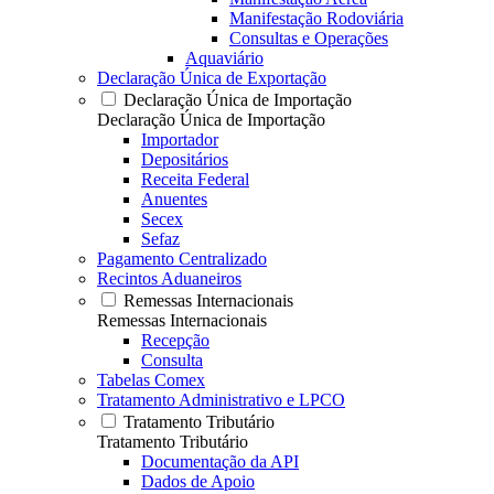
Manifestação Rodoviária
Consultas e Operações
Aquaviário
Declaração Única de Exportação
Declaração Única de Importação
Declaração Única de Importação
Importador
Depositários
Receita Federal
Anuentes
Secex
Sefaz
Pagamento Centralizado
Recintos Aduaneiros
Remessas Internacionais
Remessas Internacionais
Recepção
Consulta
Tabelas Comex
Tratamento Administrativo e LPCO
Tratamento Tributário
Tratamento Tributário
Documentação da API
Dados de Apoio