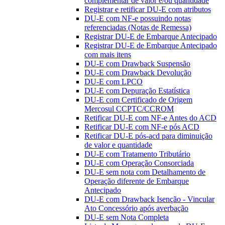
complementar de valor e/ou quantidade
Registrar e retificar DU-E com atributos
DU-E com NF-e possuindo notas
referenciadas (Notas de Remessa)
Registrar DU-E de Embarque Antecipado
Registrar DU-E de Embarque Antecipado
com mais itens
DU-E com Drawback Suspensão
DU-E com Drawback Devolução
DU-E com LPCO
DU-E com Depuração Estatística
DU-E com Certificado de Origem
Mercosul CCPTC/CCROM
Retificar DU-E com NF-e Antes do ACD
Retificar DU-E com NF-e pós ACD
Retificar DU-E pós-acd para diminuição
de valor e quantidade
DU-E com Tratamento Tributário
DU-E com Operação Consorciada
DU-E sem nota com Detalhamento de
Operação diferente de Embarque
Antecipado
DU-E com Drawback Isenção - Vincular
Ato Concessório após averbação
DU-E sem Nota Completa