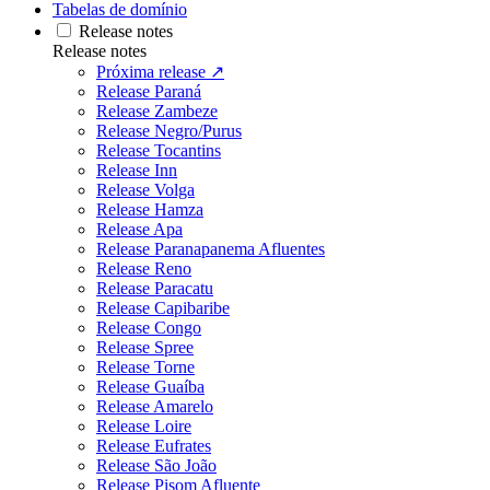
Tabelas de domínio
Release notes
Release notes
Próxima release ↗
Release Paraná
Release Zambeze
Release Negro/Purus
Release Tocantins
Release Inn
Release Volga
Release Hamza
Release Apa
Release Paranapanema Afluentes
Release Reno
Release Paracatu
Release Capibaribe
Release Congo
Release Spree
Release Torne
Release Guaíba
Release Amarelo
Release Loire
Release Eufrates
Release São João
Release Pisom Afluente