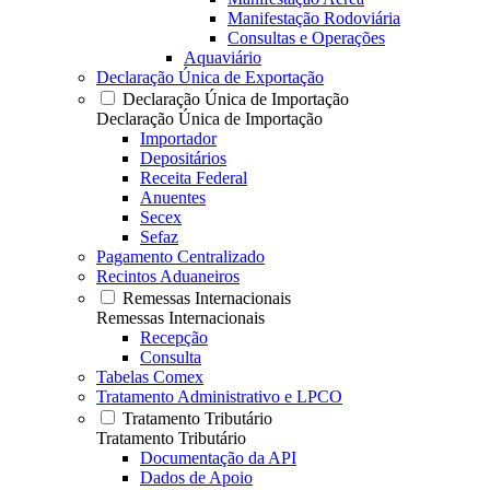
Manifestação Rodoviária
Consultas e Operações
Aquaviário
Declaração Única de Exportação
Declaração Única de Importação
Declaração Única de Importação
Importador
Depositários
Receita Federal
Anuentes
Secex
Sefaz
Pagamento Centralizado
Recintos Aduaneiros
Remessas Internacionais
Remessas Internacionais
Recepção
Consulta
Tabelas Comex
Tratamento Administrativo e LPCO
Tratamento Tributário
Tratamento Tributário
Documentação da API
Dados de Apoio