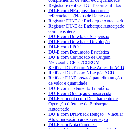
complementar de valor e/ou quantidade
Registrar e retificar DU-E com atributos
DU-E com NF-e possuindo notas
referenciadas (Notas de Remessa)
Registrar DU-E de Embarque Antecipado
Registrar DU-E de Embarque Antecipado
com mais itens
DU-E com Drawback Suspensão
DU-E com Drawback Devolução
DU-E com LPCO
DU-E com Depuração Estatística
DU-E com Certificado de Origem
Mercosul CCPTC/CCROM
Retificar DU-E com NF-e Antes do ACD
Retificar DU-E com NF-e pós ACD
Retificar DU-E pós-acd para diminuição
de valor e quantidade
DU-E com Tratamento Tributário
DU-E com Operação Consorciada
DU-E sem nota com Detalhamento de
Operação diferente de Embarque
Antecipado
DU-E com Drawback Isenção - Vincular
Ato Concessório após averbação
DU-E sem Nota Completa