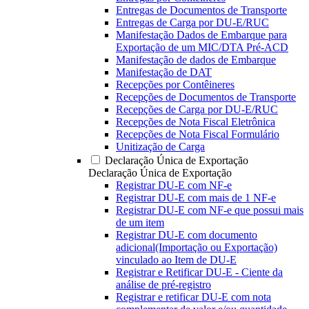
Entregas de Documentos de Transporte
Entregas de Carga por DU-E/RUC
Manifestação Dados de Embarque para
Exportação de um MIC/DTA Pré-ACD
Manifestação de dados de Embarque
Manifestação de DAT
Recepções por Contêineres
Recepções de Documentos de Transporte
Recepções de Carga por DU-E/RUC
Recepções de Nota Fiscal Eletrônica
Recepções de Nota Fiscal Formulário
Unitização de Carga
Declaração Única de Exportação
Declaração Única de Exportação
Registrar DU-E com NF-e
Registrar DU-E com mais de 1 NF-e
Registrar DU-E com NF-e que possui mais
de um item
Registrar DU-E com documento
adicional(Importação ou Exportação)
vinculado ao Item de DU-E
Registrar e Retificar DU-E - Ciente da
análise de pré-registro
Registrar e retificar DU-E com nota