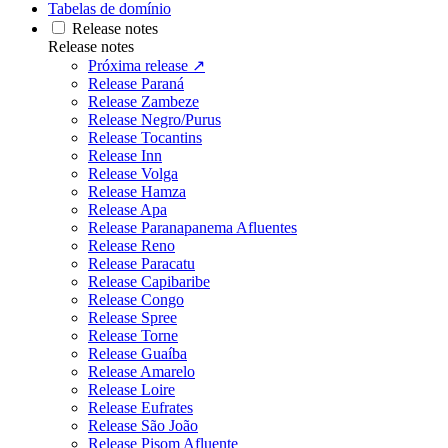
Tabelas de domínio
Release notes
Release notes
Próxima release ↗
Release Paraná
Release Zambeze
Release Negro/Purus
Release Tocantins
Release Inn
Release Volga
Release Hamza
Release Apa
Release Paranapanema Afluentes
Release Reno
Release Paracatu
Release Capibaribe
Release Congo
Release Spree
Release Torne
Release Guaíba
Release Amarelo
Release Loire
Release Eufrates
Release São João
Release Pisom Afluente