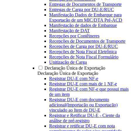
Entregas de Documentos de Transporte
Entregas de Carga por DU-E/RUC
Manifestação Dados de Embarque para
Exportação de um MIC/DTA Pré-ACD
Manifestação de dados de Embarque
Manifestação de DAT
Recepções por Contêineres
Recepções de Documentos de Transporte
Recepções de Carga por DU-E/RUC
Recepções de Nota Fiscal Eletrônica
Recepções de Nota Fiscal Formulário
Unitização de Carga
Declaração Única de Exportação
Declaração Única de Exportação
Registrar DU-E com NF-e
Registrar DU-E com mais de 1 NF-e
Registrar DU-E com NF-e que possui mais
de um item
Registrar DU-E com documento
adicional(Importação ou Exportação)
vinculado ao Item de DU-E
Registrar e Retificar DU-E - Ciente da
análise de pré-registro
Registrar e retificar DU-E com nota