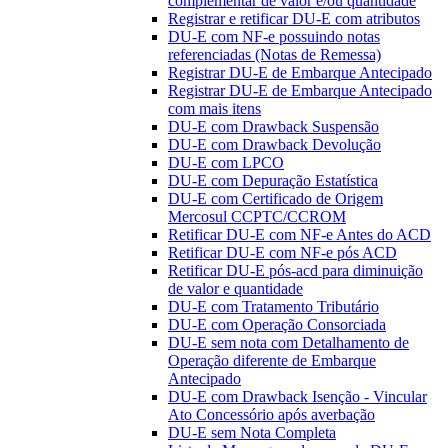
complementar de valor e/ou quantidade
Registrar e retificar DU-E com atributos
DU-E com NF-e possuindo notas
referenciadas (Notas de Remessa)
Registrar DU-E de Embarque Antecipado
Registrar DU-E de Embarque Antecipado
com mais itens
DU-E com Drawback Suspensão
DU-E com Drawback Devolução
DU-E com LPCO
DU-E com Depuração Estatística
DU-E com Certificado de Origem
Mercosul CCPTC/CCROM
Retificar DU-E com NF-e Antes do ACD
Retificar DU-E com NF-e pós ACD
Retificar DU-E pós-acd para diminuição
de valor e quantidade
DU-E com Tratamento Tributário
DU-E com Operação Consorciada
DU-E sem nota com Detalhamento de
Operação diferente de Embarque
Antecipado
DU-E com Drawback Isenção - Vincular
Ato Concessório após averbação
DU-E sem Nota Completa