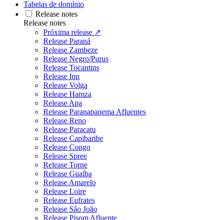
Tabelas de domínio
Release notes
Release notes
Próxima release ↗
Release Paraná
Release Zambeze
Release Negro/Purus
Release Tocantins
Release Inn
Release Volga
Release Hamza
Release Apa
Release Paranapanema Afluentes
Release Reno
Release Paracatu
Release Capibaribe
Release Congo
Release Spree
Release Torne
Release Guaíba
Release Amarelo
Release Loire
Release Eufrates
Release São João
Release Pisom Afluente