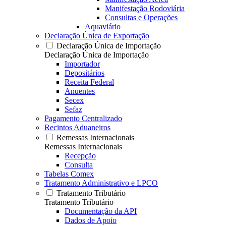
Manifestação Rodoviária
Consultas e Operações
Aquaviário
Declaração Única de Exportação
Declaração Única de Importação
Declaração Única de Importação
Importador
Depositários
Receita Federal
Anuentes
Secex
Sefaz
Pagamento Centralizado
Recintos Aduaneiros
Remessas Internacionais
Remessas Internacionais
Recepção
Consulta
Tabelas Comex
Tratamento Administrativo e LPCO
Tratamento Tributário
Tratamento Tributário
Documentação da API
Dados de Apoio