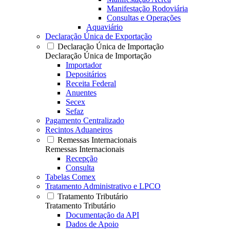
Manifestação Rodoviária
Consultas e Operações
Aquaviário
Declaração Única de Exportação
Declaração Única de Importação
Declaração Única de Importação
Importador
Depositários
Receita Federal
Anuentes
Secex
Sefaz
Pagamento Centralizado
Recintos Aduaneiros
Remessas Internacionais
Remessas Internacionais
Recepção
Consulta
Tabelas Comex
Tratamento Administrativo e LPCO
Tratamento Tributário
Tratamento Tributário
Documentação da API
Dados de Apoio