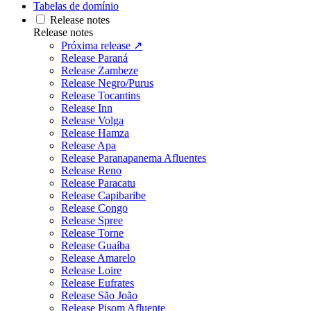
Tabelas de domínio
Release notes
Release notes
Próxima release ↗
Release Paraná
Release Zambeze
Release Negro/Purus
Release Tocantins
Release Inn
Release Volga
Release Hamza
Release Apa
Release Paranapanema Afluentes
Release Reno
Release Paracatu
Release Capibaribe
Release Congo
Release Spree
Release Torne
Release Guaíba
Release Amarelo
Release Loire
Release Eufrates
Release São João
Release Pisom Afluente