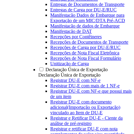
Entregas de Documentos de Transporte
Entregas de Carga por DU-E/RUC
Manifestação Dados de Embarque para
Exportação de um MIC/DTA Pré-ACD
Manifestação de dados de Embarque
Manifestação de DAT
Recepções por Contêineres
Recepções de Documentos de Transporte
Recepções de Carga por DU-E/RUC
Recepções de Nota Fiscal Eletrônica
Recepções de Nota Fiscal Formulário
Unitização de Carga
Declaração Única de Exportação
Declaração Única de Exportação
Registrar DU-E com NF-e
Registrar DU-E com mais de 1 NF-e
Registrar DU-E com NF-e que possui mais
de um item
Registrar DU-E com documento
adicional(Importação ou Exportação)
vinculado ao Item de DU-E
Registrar e Retificar DU-E - Ciente da
análise de pré-registro
Registrar e retificar DU-E com nota