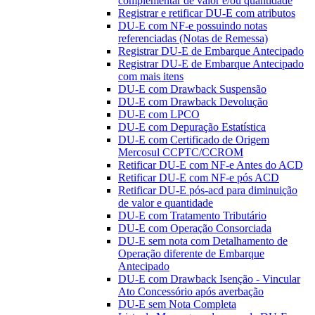
complementar de valor e/ou quantidade
Registrar e retificar DU-E com atributos
DU-E com NF-e possuindo notas
referenciadas (Notas de Remessa)
Registrar DU-E de Embarque Antecipado
Registrar DU-E de Embarque Antecipado
com mais itens
DU-E com Drawback Suspensão
DU-E com Drawback Devolução
DU-E com LPCO
DU-E com Depuração Estatística
DU-E com Certificado de Origem
Mercosul CCPTC/CCROM
Retificar DU-E com NF-e Antes do ACD
Retificar DU-E com NF-e pós ACD
Retificar DU-E pós-acd para diminuição
de valor e quantidade
DU-E com Tratamento Tributário
DU-E com Operação Consorciada
DU-E sem nota com Detalhamento de
Operação diferente de Embarque
Antecipado
DU-E com Drawback Isenção - Vincular
Ato Concessório após averbação
DU-E sem Nota Completa