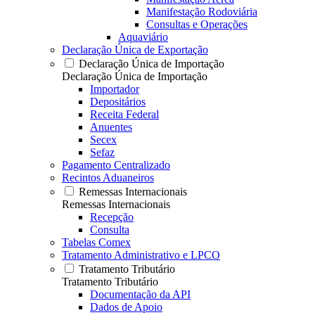
Manifestação Rodoviária
Consultas e Operações
Aquaviário
Declaração Única de Exportação
Declaração Única de Importação
Declaração Única de Importação
Importador
Depositários
Receita Federal
Anuentes
Secex
Sefaz
Pagamento Centralizado
Recintos Aduaneiros
Remessas Internacionais
Remessas Internacionais
Recepção
Consulta
Tabelas Comex
Tratamento Administrativo e LPCO
Tratamento Tributário
Tratamento Tributário
Documentação da API
Dados de Apoio