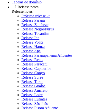
Tabelas de domínio
Release notes
Release notes
Próxima release ↗
Release Paraná
Release Zambeze
Release Negro/Purus
Release Tocantins
Release Inn
Release Volga
Release Hamza
Release Apa
Release Paranapanema Afluentes
Release Reno
Release Paracatu
Release Capibaribe
Release Congo
Release Spree
Release Torne
Release Guaíba
Release Amarelo
Release Loire
Release Eufrates
Release São João
Release Pisom Afluente