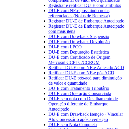
complementar de valor e/ou quantidade
Registrar e retificar DU-E com atributos
DU-E com NF-e possuindo notas
referenciadas (Notas de Remessa)
Registrar DU-E de Embarque Antecipado
Registrar DU-E de Embarque Antecipado
com mais itens
DU-E com Drawback Suspensão
DU-E com Drawback Devolução
DU-E com LPCO
DU-E com Depuração Estatística
DU-E com Certificado de Origem
Mercosul CCPTC/CCROM
Retificar DU-E com NF-e Antes do ACD
Retificar DU-E com NF-e pós ACD
Retificar DU-E pós-acd para diminuição
de valor e quantidade
DU-E com Tratamento Tributário
DU-E com Operação Consorciada
DU-E sem nota com Detalhamento de
Operação diferente de Embarque
Antecipado
DU-E com Drawback Isenção - Vincular
Ato Concessório após averbação
DU-E sem Nota Completa