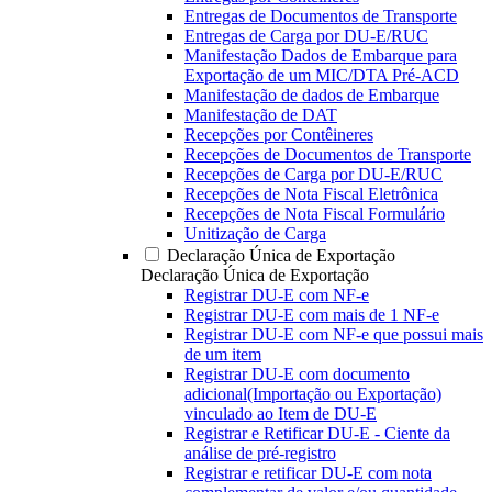
Entregas de Documentos de Transporte
Entregas de Carga por DU-E/RUC
Manifestação Dados de Embarque para
Exportação de um MIC/DTA Pré-ACD
Manifestação de dados de Embarque
Manifestação de DAT
Recepções por Contêineres
Recepções de Documentos de Transporte
Recepções de Carga por DU-E/RUC
Recepções de Nota Fiscal Eletrônica
Recepções de Nota Fiscal Formulário
Unitização de Carga
Declaração Única de Exportação
Declaração Única de Exportação
Registrar DU-E com NF-e
Registrar DU-E com mais de 1 NF-e
Registrar DU-E com NF-e que possui mais
de um item
Registrar DU-E com documento
adicional(Importação ou Exportação)
vinculado ao Item de DU-E
Registrar e Retificar DU-E - Ciente da
análise de pré-registro
Registrar e retificar DU-E com nota