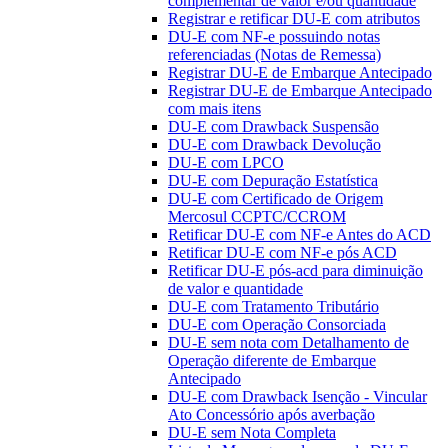
complementar de valor e/ou quantidade
Registrar e retificar DU-E com atributos
DU-E com NF-e possuindo notas
referenciadas (Notas de Remessa)
Registrar DU-E de Embarque Antecipado
Registrar DU-E de Embarque Antecipado
com mais itens
DU-E com Drawback Suspensão
DU-E com Drawback Devolução
DU-E com LPCO
DU-E com Depuração Estatística
DU-E com Certificado de Origem
Mercosul CCPTC/CCROM
Retificar DU-E com NF-e Antes do ACD
Retificar DU-E com NF-e pós ACD
Retificar DU-E pós-acd para diminuição
de valor e quantidade
DU-E com Tratamento Tributário
DU-E com Operação Consorciada
DU-E sem nota com Detalhamento de
Operação diferente de Embarque
Antecipado
DU-E com Drawback Isenção - Vincular
Ato Concessório após averbação
DU-E sem Nota Completa