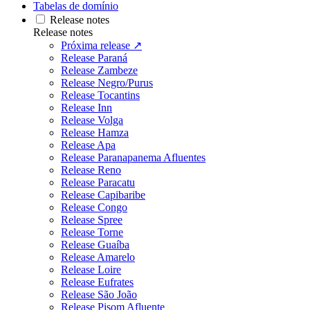
Tabelas de domínio
Release notes
Release notes
Próxima release ↗
Release Paraná
Release Zambeze
Release Negro/Purus
Release Tocantins
Release Inn
Release Volga
Release Hamza
Release Apa
Release Paranapanema Afluentes
Release Reno
Release Paracatu
Release Capibaribe
Release Congo
Release Spree
Release Torne
Release Guaíba
Release Amarelo
Release Loire
Release Eufrates
Release São João
Release Pisom Afluente