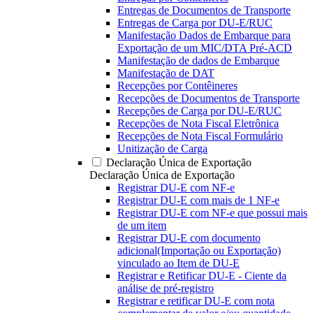
Entregas de Documentos de Transporte
Entregas de Carga por DU-E/RUC
Manifestação Dados de Embarque para
Exportação de um MIC/DTA Pré-ACD
Manifestação de dados de Embarque
Manifestação de DAT
Recepções por Contêineres
Recepções de Documentos de Transporte
Recepções de Carga por DU-E/RUC
Recepções de Nota Fiscal Eletrônica
Recepções de Nota Fiscal Formulário
Unitização de Carga
Declaração Única de Exportação
Declaração Única de Exportação
Registrar DU-E com NF-e
Registrar DU-E com mais de 1 NF-e
Registrar DU-E com NF-e que possui mais
de um item
Registrar DU-E com documento
adicional(Importação ou Exportação)
vinculado ao Item de DU-E
Registrar e Retificar DU-E - Ciente da
análise de pré-registro
Registrar e retificar DU-E com nota