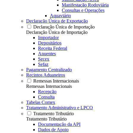
Manifestação Rodoviária
Consultas e Operações
Aquaviário
Declaração Única de Exportação
Declaração Única de Importação
Declaração Única de Importação
Importador
Depositários
Receita Federal
Anuentes
Secex
Sefaz
Pagamento Centralizado
Recintos Aduaneiros
Remessas Internacionais
Remessas Internacionais
Recepção
Consulta
Tabelas Comex
Tratamento Administrativo e LPCO
Tratamento Tributário
Tratamento Tributário
Documentação da API
Dados de Apoio