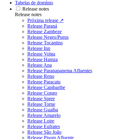
Tabelas de domínio
Release notes
Release notes
Próxima release ↗
Release Paraná
Release Zambeze
Release Negro/Purus
Release Tocantins
Release Inn
Release Volga
Release Hamza
Release Apa
Release Paranapanema Afluentes
Release Reno
Release Paracatu
Release Capibaribe
Release Congo
Release Spree
Release Torne
Release Guaíba
Release Amarelo
Release Loire
Release Eufrates
Release São João
Release Pisom Afluente