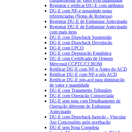
complementar de valor e/ou quantidade
Registrar e retificar DU-E com atributos
DU-E com NF-e possuindo notas
referenciadas (Notas de Remessa)
Registrar DU-E de Embarque Antecipado
Registrar DU-E de Embarque Antecipado
com mais itens
DU-E com Drawback Suspensão
DU-E com Drawback Devolução
DU-E com LPCO
DU-E com Depuração Estatística
DU-E com Certificado de Origem
Mercosul CCPTC/CCROM
Retificar DU-E com NF-e Antes do ACD
Retificar DU-E com NF-e pós ACD
Retificar DU-E pós-acd para diminuição
de valor e quantidade
DU-E com Tratamento Tributário
DU-E com Operação Consorciada
DU-E sem nota com Detalhamento de
Operação diferente de Embarque
Antecipado
DU-E com Drawback Isenção - Vincular
Ato Concessório após averbação
DU-E sem Nota Completa