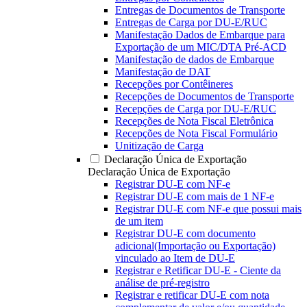
Entregas de Documentos de Transporte
Entregas de Carga por DU-E/RUC
Manifestação Dados de Embarque para
Exportação de um MIC/DTA Pré-ACD
Manifestação de dados de Embarque
Manifestação de DAT
Recepções por Contêineres
Recepções de Documentos de Transporte
Recepções de Carga por DU-E/RUC
Recepções de Nota Fiscal Eletrônica
Recepções de Nota Fiscal Formulário
Unitização de Carga
Declaração Única de Exportação
Declaração Única de Exportação
Registrar DU-E com NF-e
Registrar DU-E com mais de 1 NF-e
Registrar DU-E com NF-e que possui mais
de um item
Registrar DU-E com documento
adicional(Importação ou Exportação)
vinculado ao Item de DU-E
Registrar e Retificar DU-E - Ciente da
análise de pré-registro
Registrar e retificar DU-E com nota