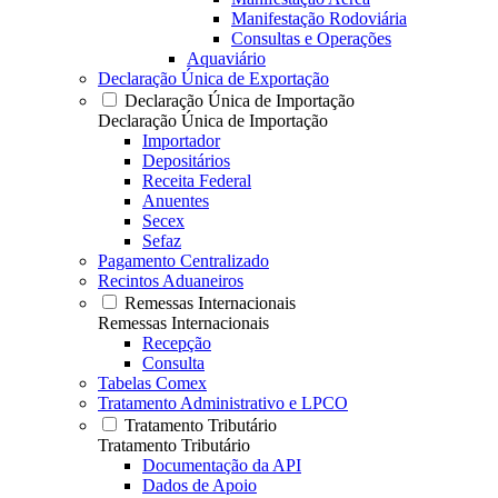
Manifestação Rodoviária
Consultas e Operações
Aquaviário
Declaração Única de Exportação
Declaração Única de Importação
Declaração Única de Importação
Importador
Depositários
Receita Federal
Anuentes
Secex
Sefaz
Pagamento Centralizado
Recintos Aduaneiros
Remessas Internacionais
Remessas Internacionais
Recepção
Consulta
Tabelas Comex
Tratamento Administrativo e LPCO
Tratamento Tributário
Tratamento Tributário
Documentação da API
Dados de Apoio