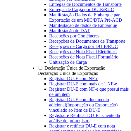
Entregas de Documentos de Transporte
Entregas de Carga por DU-E/RUC
Manifestação Dados de Embarque para
Exportação de um MIC/DTA Pré-ACD
Manifestação de dados de Embarque
Manifestação de DAT
Recepções por Contêineres
Recepções de Documentos de Transporte
Recepções de Carga por DU-E/RUC
Recepções de Nota Fiscal Eletrônica
Recepções de Nota Fiscal Formulário
Unitização de Carga
Declaração Única de Exportação
Declaração Única de Exportação
Registrar DU-E com NF-e
Registrar DU-E com mais de 1 NF-e
Registrar DU-E com NF-e que possui mais
de um item
Registrar DU-E com documento
adicional(Importação ou Exportação)
vinculado ao Item de DU-E
Registrar e Retificar DU-E - Ciente da
análise de pré-registro
Registrar e retificar DU-E com nota