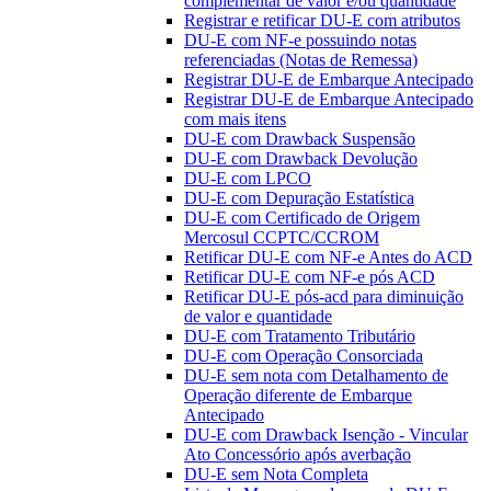
complementar de valor e/ou quantidade
Registrar e retificar DU-E com atributos
DU-E com NF-e possuindo notas
referenciadas (Notas de Remessa)
Registrar DU-E de Embarque Antecipado
Registrar DU-E de Embarque Antecipado
com mais itens
DU-E com Drawback Suspensão
DU-E com Drawback Devolução
DU-E com LPCO
DU-E com Depuração Estatística
DU-E com Certificado de Origem
Mercosul CCPTC/CCROM
Retificar DU-E com NF-e Antes do ACD
Retificar DU-E com NF-e pós ACD
Retificar DU-E pós-acd para diminuição
de valor e quantidade
DU-E com Tratamento Tributário
DU-E com Operação Consorciada
DU-E sem nota com Detalhamento de
Operação diferente de Embarque
Antecipado
DU-E com Drawback Isenção - Vincular
Ato Concessório após averbação
DU-E sem Nota Completa