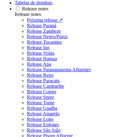
Tabelas de domínio
Release notes
Release notes
Próxima release ↗
Release Paraná
Release Zambeze
Release Negro/Purus
Release Tocantins
Release Inn
Release Volga
Release Hamza
Release Apa
Release Paranapanema Afluentes
Release Reno
Release Paracatu
Release Capibaribe
Release Congo
Release Spree
Release Torne
Release Guaíba
Release Amarelo
Release Loire
Release Eufrates
Release São João
Release Pisom Afluente