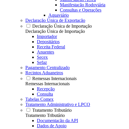
Manifestação Rodoviária
Consultas e Operações
Aquaviário
Declaração Única de Exportação
Declaração Única de Importação
Declaração Única de Importação
Importador
Depositários
Receita Federal
Anuentes
Secex
Sefaz
Pagamento Centralizado
Recintos Aduaneiros
Remessas Internacionais
Remessas Internacionais
Recepção
Consulta
Tabelas Comex
Tratamento Administrativo e LPCO
Tratamento Tributário
Tratamento Tributário
Documentação da API
Dados de Apoio