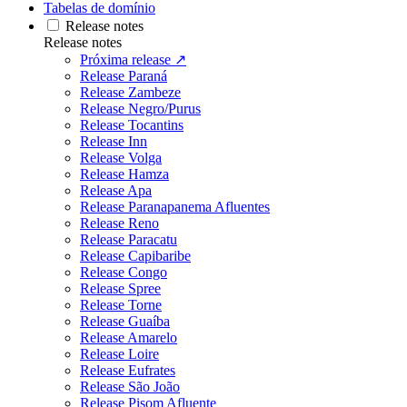
Tabelas de domínio
Release notes
Release notes
Próxima release ↗
Release Paraná
Release Zambeze
Release Negro/Purus
Release Tocantins
Release Inn
Release Volga
Release Hamza
Release Apa
Release Paranapanema Afluentes
Release Reno
Release Paracatu
Release Capibaribe
Release Congo
Release Spree
Release Torne
Release Guaíba
Release Amarelo
Release Loire
Release Eufrates
Release São João
Release Pisom Afluente