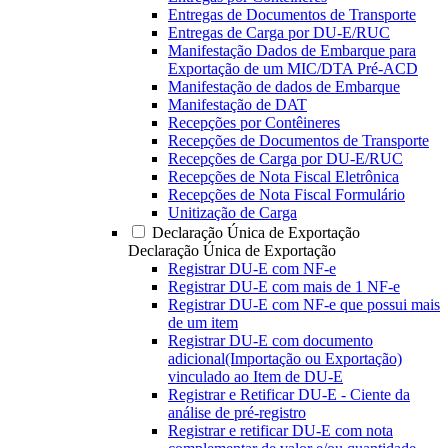
Entregas de Documentos de Transporte
Entregas de Carga por DU-E/RUC
Manifestação Dados de Embarque para
Exportação de um MIC/DTA Pré-ACD
Manifestação de dados de Embarque
Manifestação de DAT
Recepções por Contêineres
Recepções de Documentos de Transporte
Recepções de Carga por DU-E/RUC
Recepções de Nota Fiscal Eletrônica
Recepções de Nota Fiscal Formulário
Unitização de Carga
Declaração Única de Exportação
Declaração Única de Exportação
Registrar DU-E com NF-e
Registrar DU-E com mais de 1 NF-e
Registrar DU-E com NF-e que possui mais
de um item
Registrar DU-E com documento
adicional(Importação ou Exportação)
vinculado ao Item de DU-E
Registrar e Retificar DU-E - Ciente da
análise de pré-registro
Registrar e retificar DU-E com nota