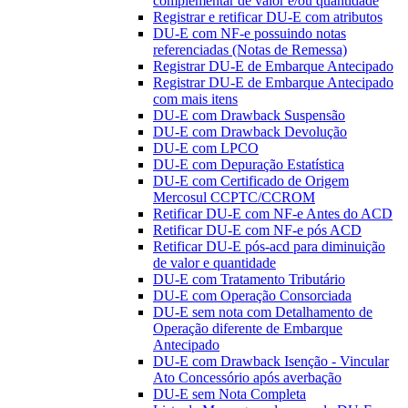
complementar de valor e/ou quantidade
Registrar e retificar DU-E com atributos
DU-E com NF-e possuindo notas
referenciadas (Notas de Remessa)
Registrar DU-E de Embarque Antecipado
Registrar DU-E de Embarque Antecipado
com mais itens
DU-E com Drawback Suspensão
DU-E com Drawback Devolução
DU-E com LPCO
DU-E com Depuração Estatística
DU-E com Certificado de Origem
Mercosul CCPTC/CCROM
Retificar DU-E com NF-e Antes do ACD
Retificar DU-E com NF-e pós ACD
Retificar DU-E pós-acd para diminuição
de valor e quantidade
DU-E com Tratamento Tributário
DU-E com Operação Consorciada
DU-E sem nota com Detalhamento de
Operação diferente de Embarque
Antecipado
DU-E com Drawback Isenção - Vincular
Ato Concessório após averbação
DU-E sem Nota Completa