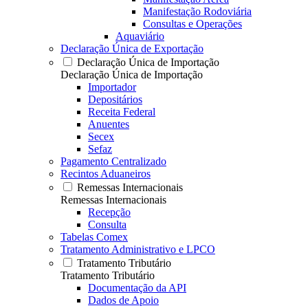
Manifestação Rodoviária
Consultas e Operações
Aquaviário
Declaração Única de Exportação
Declaração Única de Importação
Declaração Única de Importação
Importador
Depositários
Receita Federal
Anuentes
Secex
Sefaz
Pagamento Centralizado
Recintos Aduaneiros
Remessas Internacionais
Remessas Internacionais
Recepção
Consulta
Tabelas Comex
Tratamento Administrativo e LPCO
Tratamento Tributário
Tratamento Tributário
Documentação da API
Dados de Apoio