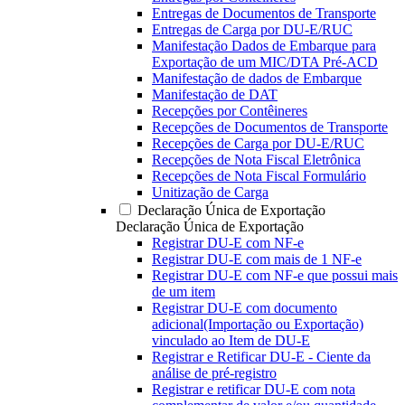
Entregas de Documentos de Transporte
Entregas de Carga por DU-E/RUC
Manifestação Dados de Embarque para
Exportação de um MIC/DTA Pré-ACD
Manifestação de dados de Embarque
Manifestação de DAT
Recepções por Contêineres
Recepções de Documentos de Transporte
Recepções de Carga por DU-E/RUC
Recepções de Nota Fiscal Eletrônica
Recepções de Nota Fiscal Formulário
Unitização de Carga
Declaração Única de Exportação
Declaração Única de Exportação
Registrar DU-E com NF-e
Registrar DU-E com mais de 1 NF-e
Registrar DU-E com NF-e que possui mais
de um item
Registrar DU-E com documento
adicional(Importação ou Exportação)
vinculado ao Item de DU-E
Registrar e Retificar DU-E - Ciente da
análise de pré-registro
Registrar e retificar DU-E com nota