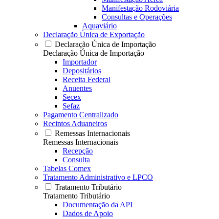
Manifestação Rodoviária
Consultas e Operações
Aquaviário
Declaração Única de Exportação
Declaração Única de Importação
Declaração Única de Importação
Importador
Depositários
Receita Federal
Anuentes
Secex
Sefaz
Pagamento Centralizado
Recintos Aduaneiros
Remessas Internacionais
Remessas Internacionais
Recepção
Consulta
Tabelas Comex
Tratamento Administrativo e LPCO
Tratamento Tributário
Tratamento Tributário
Documentação da API
Dados de Apoio