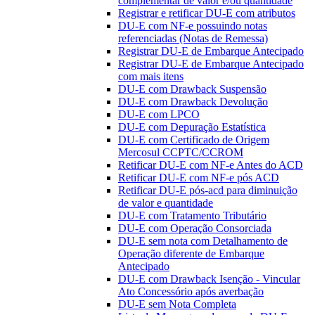
complementar de valor e/ou quantidade
Registrar e retificar DU-E com atributos
DU-E com NF-e possuindo notas
referenciadas (Notas de Remessa)
Registrar DU-E de Embarque Antecipado
Registrar DU-E de Embarque Antecipado
com mais itens
DU-E com Drawback Suspensão
DU-E com Drawback Devolução
DU-E com LPCO
DU-E com Depuração Estatística
DU-E com Certificado de Origem
Mercosul CCPTC/CCROM
Retificar DU-E com NF-e Antes do ACD
Retificar DU-E com NF-e pós ACD
Retificar DU-E pós-acd para diminuição
de valor e quantidade
DU-E com Tratamento Tributário
DU-E com Operação Consorciada
DU-E sem nota com Detalhamento de
Operação diferente de Embarque
Antecipado
DU-E com Drawback Isenção - Vincular
Ato Concessório após averbação
DU-E sem Nota Completa