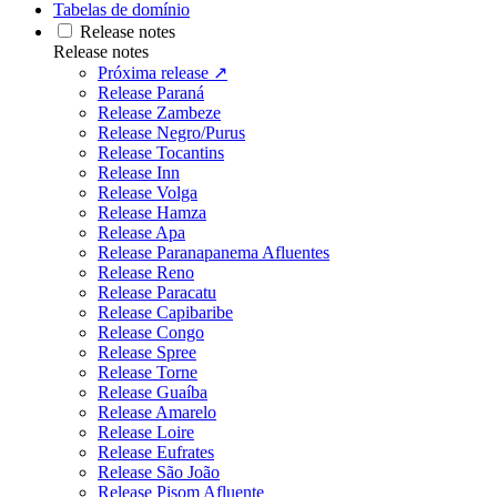
Tabelas de domínio
Release notes
Release notes
Próxima release ↗
Release Paraná
Release Zambeze
Release Negro/Purus
Release Tocantins
Release Inn
Release Volga
Release Hamza
Release Apa
Release Paranapanema Afluentes
Release Reno
Release Paracatu
Release Capibaribe
Release Congo
Release Spree
Release Torne
Release Guaíba
Release Amarelo
Release Loire
Release Eufrates
Release São João
Release Pisom Afluente