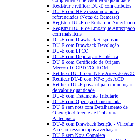
complementar de valor e/ou quantidade
Registrar e retificar DU-E com atributos
DU-E com NF-e possuindo notas
referenciadas (Notas de Remessa)
Registrar DU-E de Embarque Antecipado
Registrar DU-E de Embarque Antecipado
com mais itens
DU-E com Drawback Suspensão
DU-E com Drawback Devolução
DU-E com LPCO
DU-E com Depuração Estatística
DU-E com Certificado de Origem
Mercosul CCPTC/CCROM
Retificar DU-E com NF-e Antes do ACD
Retificar DU-E com NF-e pós ACD
Retificar DU-E pós-acd para diminuição
de valor e quantidade
DU-E com Tratamento Tributário
DU-E com Operação Consorciada
DU-E sem nota com Detalhamento de
Operação diferente de Embarque
Antecipado
DU-E com Drawback Isenção - Vincular
Ato Concessório após averbação
DU-E sem Nota Completa