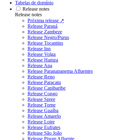
Tabelas de domínio
Release notes
Release notes
Próxima release ↗
Release Paraná
Release Zambeze
Release Negro/Purus
Release Tocantins
Release Inn
Release Volga
Release Hamza
Release Apa
Release Paranapanema Afluentes
Release Reno
Release Paracatu
Release Capibaribe
Release Congo
Release Spree
Release Torne
Release Guaíba
Release Amarelo
Release Loire
Release Eufrates
Release São João
Release Pisom Afluente