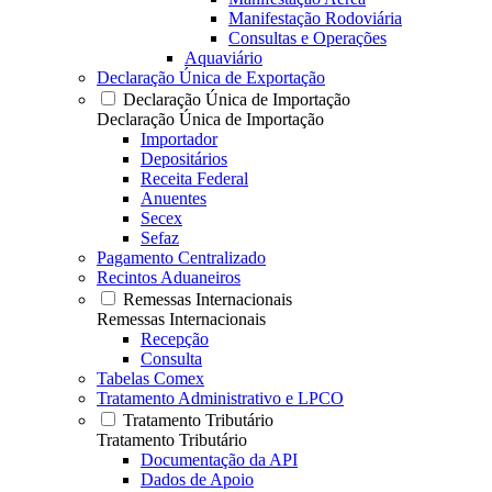
Manifestação Rodoviária
Consultas e Operações
Aquaviário
Declaração Única de Exportação
Declaração Única de Importação
Declaração Única de Importação
Importador
Depositários
Receita Federal
Anuentes
Secex
Sefaz
Pagamento Centralizado
Recintos Aduaneiros
Remessas Internacionais
Remessas Internacionais
Recepção
Consulta
Tabelas Comex
Tratamento Administrativo e LPCO
Tratamento Tributário
Tratamento Tributário
Documentação da API
Dados de Apoio