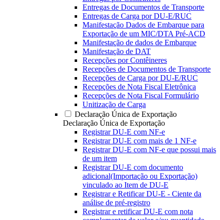
Entregas de Documentos de Transporte
Entregas de Carga por DU-E/RUC
Manifestação Dados de Embarque para
Exportação de um MIC/DTA Pré-ACD
Manifestação de dados de Embarque
Manifestação de DAT
Recepções por Contêineres
Recepções de Documentos de Transporte
Recepções de Carga por DU-E/RUC
Recepções de Nota Fiscal Eletrônica
Recepções de Nota Fiscal Formulário
Unitização de Carga
Declaração Única de Exportação
Declaração Única de Exportação
Registrar DU-E com NF-e
Registrar DU-E com mais de 1 NF-e
Registrar DU-E com NF-e que possui mais
de um item
Registrar DU-E com documento
adicional(Importação ou Exportação)
vinculado ao Item de DU-E
Registrar e Retificar DU-E - Ciente da
análise de pré-registro
Registrar e retificar DU-E com nota