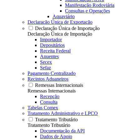
Manifestação Rodoviária
Consultas e Operações
Aquaviário
Declaração Única de Exportação
Declaração Única de Importação
Declaração Única de Importação
Importador
Depositários
Receita Federal
Anuentes
Secex
Sefaz
Pagamento Centralizado
Recintos Aduaneiros
Remessas Internacionais
Remessas Internacionais
Recepção
Consulta
Tabelas Comex
Tratamento Administrativo e LPCO
Tratamento Tributário
Tratamento Tributário
Documentação da API
Dados de Apoio