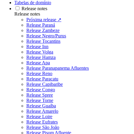
Tabelas de domínio
Release notes
Release notes
Próxima release ↗
Release Paraná
Release Zambeze
Release Negro/Purus
Release Tocantins
Release Inn
Release Volga
Release Hamza
Release Apa
Release Paranapanema Afluentes
Release Reno
Release Paracatu
Release Capibaribe
Release Congo
Release Spree
Release Torne
Release Guaíba
Release Amarelo
Release Loire
Release Eufrates
Release São João
Release Pisom Afluente