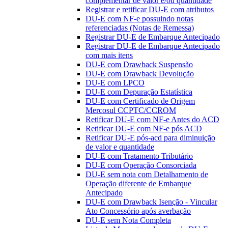
complementar de valor e/ou quantidade
Registrar e retificar DU-E com atributos
DU-E com NF-e possuindo notas
referenciadas (Notas de Remessa)
Registrar DU-E de Embarque Antecipado
Registrar DU-E de Embarque Antecipado
com mais itens
DU-E com Drawback Suspensão
DU-E com Drawback Devolução
DU-E com LPCO
DU-E com Depuração Estatística
DU-E com Certificado de Origem
Mercosul CCPTC/CCROM
Retificar DU-E com NF-e Antes do ACD
Retificar DU-E com NF-e pós ACD
Retificar DU-E pós-acd para diminuição
de valor e quantidade
DU-E com Tratamento Tributário
DU-E com Operação Consorciada
DU-E sem nota com Detalhamento de
Operação diferente de Embarque
Antecipado
DU-E com Drawback Isenção - Vincular
Ato Concessório após averbação
DU-E sem Nota Completa