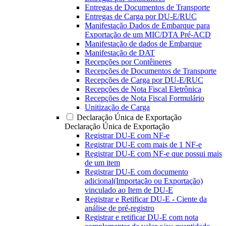
Entregas de Documentos de Transporte
Entregas de Carga por DU-E/RUC
Manifestação Dados de Embarque para
Exportação de um MIC/DTA Pré-ACD
Manifestação de dados de Embarque
Manifestação de DAT
Recepções por Contêineres
Recepções de Documentos de Transporte
Recepções de Carga por DU-E/RUC
Recepções de Nota Fiscal Eletrônica
Recepções de Nota Fiscal Formulário
Unitização de Carga
Declaração Única de Exportação
Declaração Única de Exportação
Registrar DU-E com NF-e
Registrar DU-E com mais de 1 NF-e
Registrar DU-E com NF-e que possui mais
de um item
Registrar DU-E com documento
adicional(Importação ou Exportação)
vinculado ao Item de DU-E
Registrar e Retificar DU-E - Ciente da
análise de pré-registro
Registrar e retificar DU-E com nota