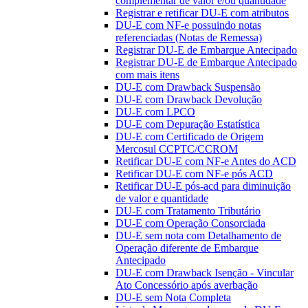
complementar de valor e/ou quantidade
Registrar e retificar DU-E com atributos
DU-E com NF-e possuindo notas
referenciadas (Notas de Remessa)
Registrar DU-E de Embarque Antecipado
Registrar DU-E de Embarque Antecipado
com mais itens
DU-E com Drawback Suspensão
DU-E com Drawback Devolução
DU-E com LPCO
DU-E com Depuração Estatística
DU-E com Certificado de Origem
Mercosul CCPTC/CCROM
Retificar DU-E com NF-e Antes do ACD
Retificar DU-E com NF-e pós ACD
Retificar DU-E pós-acd para diminuição
de valor e quantidade
DU-E com Tratamento Tributário
DU-E com Operação Consorciada
DU-E sem nota com Detalhamento de
Operação diferente de Embarque
Antecipado
DU-E com Drawback Isenção - Vincular
Ato Concessório após averbação
DU-E sem Nota Completa