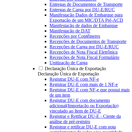
Entregas de Documentos de Transporte
Entregas de Carga por DU-E/RUC
Manifestação Dados de Embarque para
Exportação de um MIC/DTA Pré-ACD
Manifestação de dados de Embarque
Manifestação de DAT
Recepções por Contêineres
Recepções de Documentos de Transporte
Recepções de Carga por DU-E/RUC
Recepções de Nota Fiscal Eletrônica
Recepções de Nota Fiscal Formulário
Unitização de Carga
Declaração Única de Exportação
Declaração Única de Exportação
Registrar DU-E com NF-e
Registrar DU-E com mais de 1 NF-e
Registrar DU-E com NF-e que possui mais
de um item
Registrar DU-E com documento
adicional(Importação ou Exportação)
vinculado ao Item de DU-E
Registrar e Retificar DU-E - Ciente da
análise de pré-registro
Registrar e retificar DU-E com nota