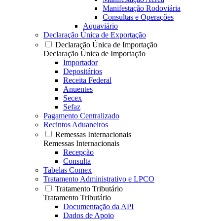
Manifestação Rodoviária
Consultas e Operações
Aquaviário
Declaração Única de Exportação
Declaração Única de Importação
Declaração Única de Importação
Importador
Depositários
Receita Federal
Anuentes
Secex
Sefaz
Pagamento Centralizado
Recintos Aduaneiros
Remessas Internacionais
Remessas Internacionais
Recepção
Consulta
Tabelas Comex
Tratamento Administrativo e LPCO
Tratamento Tributário
Tratamento Tributário
Documentação da API
Dados de Apoio