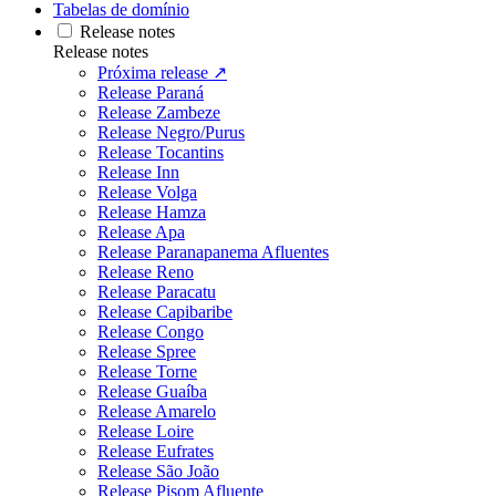
Tabelas de domínio
Release notes
Release notes
Próxima release ↗
Release Paraná
Release Zambeze
Release Negro/Purus
Release Tocantins
Release Inn
Release Volga
Release Hamza
Release Apa
Release Paranapanema Afluentes
Release Reno
Release Paracatu
Release Capibaribe
Release Congo
Release Spree
Release Torne
Release Guaíba
Release Amarelo
Release Loire
Release Eufrates
Release São João
Release Pisom Afluente