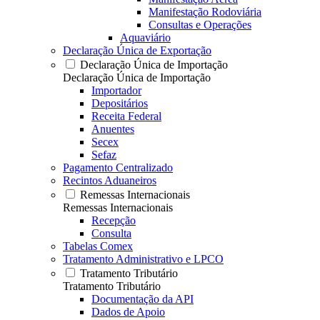
Manifestação Rodoviária
Consultas e Operações
Aquaviário
Declaração Única de Exportação
Declaração Única de Importação
Declaração Única de Importação
Importador
Depositários
Receita Federal
Anuentes
Secex
Sefaz
Pagamento Centralizado
Recintos Aduaneiros
Remessas Internacionais
Remessas Internacionais
Recepção
Consulta
Tabelas Comex
Tratamento Administrativo e LPCO
Tratamento Tributário
Tratamento Tributário
Documentação da API
Dados de Apoio