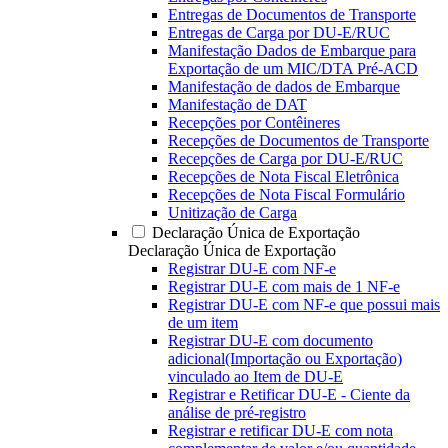
Entregas de Documentos de Transporte
Entregas de Carga por DU-E/RUC
Manifestação Dados de Embarque para
Exportação de um MIC/DTA Pré-ACD
Manifestação de dados de Embarque
Manifestação de DAT
Recepções por Contêineres
Recepções de Documentos de Transporte
Recepções de Carga por DU-E/RUC
Recepções de Nota Fiscal Eletrônica
Recepções de Nota Fiscal Formulário
Unitização de Carga
Declaração Única de Exportação
Declaração Única de Exportação
Registrar DU-E com NF-e
Registrar DU-E com mais de 1 NF-e
Registrar DU-E com NF-e que possui mais
de um item
Registrar DU-E com documento
adicional(Importação ou Exportação)
vinculado ao Item de DU-E
Registrar e Retificar DU-E - Ciente da
análise de pré-registro
Registrar e retificar DU-E com nota