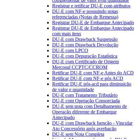
complementar de valor e/ou quantidade
Registrar e retificar DU-E com atributos
DU-E com NF-e possuindo notas
referenciadas (Notas de Remessa)
Registrar DU-E de Embarque Antecipado
Registrar DU-E de Embarque Antecipado
com mais itens
DU-E com Drawback Suspensão
DU-E com Drawback Devolução
DU-E com LPCO
DU-E com Depuração Estatística
DU-E com Certificado de Origem
Mercosul CCPTC/CCROM
Retificar DU-E com NF-e Antes do ACD
Retificar DU-E com NF-e pós ACD
Retificar DU-E pós-acd para diminuição
de valor e quantidade
DU-E com Tratamento Tributário
DU-E com Operação Consorciada
DU-E sem nota com Detalhamento de
Operação diferente de Embarque
Antecipado
DU-E com Drawback Isenção - Vincular
Ato Concessório após averbação
DU-E sem Nota Completa