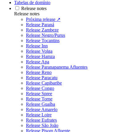
Tabelas de domínio
Release notes
Release notes
Próxima release ↗
Release Paraná
Release Zambeze
Release Negro/Purus
Release Tocantins
Release Inn
Release Volga
Release Hamza
Release Apa
Release Paranapanema Afluentes
Release Reno
Release Paracatu
Release Capibaribe
Release Congo
Release Spree
Release Torne
Release Guaíba
Release Amarelo
Release Loire
Release Eufrates
Release São João
Release Pisom Afluente