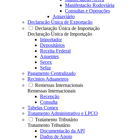
Manifestação Rodoviária
Consultas e Operações
Aquaviário
Declaração Única de Exportação
Declaração Única de Importação
Declaração Única de Importação
Importador
Depositários
Receita Federal
Anuentes
Secex
Sefaz
Pagamento Centralizado
Recintos Aduaneiros
Remessas Internacionais
Remessas Internacionais
Recepção
Consulta
Tabelas Comex
Tratamento Administrativo e LPCO
Tratamento Tributário
Tratamento Tributário
Documentação da API
Dados de Apoio