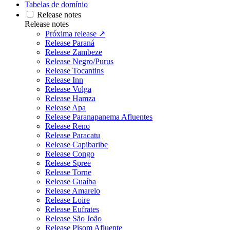
Tabelas de domínio
Release notes
Release notes
Próxima release ↗
Release Paraná
Release Zambeze
Release Negro/Purus
Release Tocantins
Release Inn
Release Volga
Release Hamza
Release Apa
Release Paranapanema Afluentes
Release Reno
Release Paracatu
Release Capibaribe
Release Congo
Release Spree
Release Torne
Release Guaíba
Release Amarelo
Release Loire
Release Eufrates
Release São João
Release Pisom Afluente