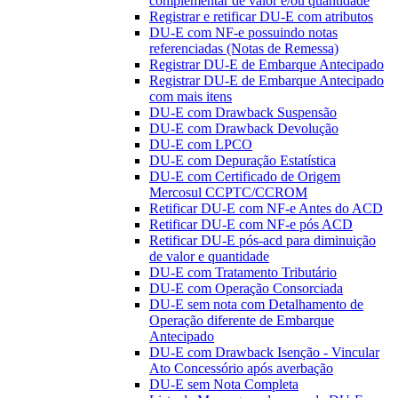
complementar de valor e/ou quantidade
Registrar e retificar DU-E com atributos
DU-E com NF-e possuindo notas
referenciadas (Notas de Remessa)
Registrar DU-E de Embarque Antecipado
Registrar DU-E de Embarque Antecipado
com mais itens
DU-E com Drawback Suspensão
DU-E com Drawback Devolução
DU-E com LPCO
DU-E com Depuração Estatística
DU-E com Certificado de Origem
Mercosul CCPTC/CCROM
Retificar DU-E com NF-e Antes do ACD
Retificar DU-E com NF-e pós ACD
Retificar DU-E pós-acd para diminuição
de valor e quantidade
DU-E com Tratamento Tributário
DU-E com Operação Consorciada
DU-E sem nota com Detalhamento de
Operação diferente de Embarque
Antecipado
DU-E com Drawback Isenção - Vincular
Ato Concessório após averbação
DU-E sem Nota Completa