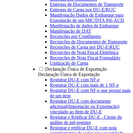
Entregas de Documentos de Transporte
Entregas de Carga por DU-E/RUC
Manifestação Dados de Embarque para
Exportação de um MIC/DTA Pré-ACD
Manifestação de dados de Embarque
Manifestação de DAT
Recepções por Contêineres
Recepções de Documentos de Transporte
Recepções de Carga por DU-E/RUC
Recepções de Nota Fiscal Eletrônica
Recepções de Nota Fiscal Formulário
Unitização de Carga
Declaração Única de Exportação
Declaração Única de Exportação
Registrar DU-E com NF-e
Registrar DU-E com mais de 1 NF-e
Registrar DU-E com NF-e que possui mais
de um item
Registrar DU-E com documento
adicional(Importação ou Exportação)
vinculado ao Item de DU-E
Registrar e Retificar DU-E - Ciente da
análise de pré-registro
Registrar e retificar DU-E com nota