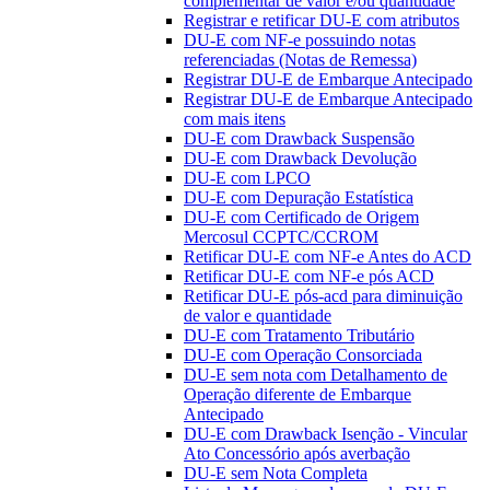
complementar de valor e/ou quantidade
Registrar e retificar DU-E com atributos
DU-E com NF-e possuindo notas
referenciadas (Notas de Remessa)
Registrar DU-E de Embarque Antecipado
Registrar DU-E de Embarque Antecipado
com mais itens
DU-E com Drawback Suspensão
DU-E com Drawback Devolução
DU-E com LPCO
DU-E com Depuração Estatística
DU-E com Certificado de Origem
Mercosul CCPTC/CCROM
Retificar DU-E com NF-e Antes do ACD
Retificar DU-E com NF-e pós ACD
Retificar DU-E pós-acd para diminuição
de valor e quantidade
DU-E com Tratamento Tributário
DU-E com Operação Consorciada
DU-E sem nota com Detalhamento de
Operação diferente de Embarque
Antecipado
DU-E com Drawback Isenção - Vincular
Ato Concessório após averbação
DU-E sem Nota Completa