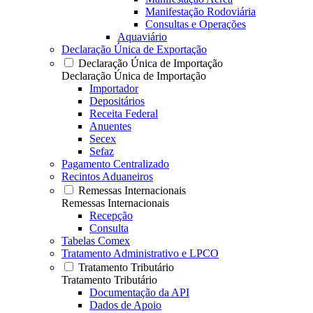
Manifestação Rodoviária
Consultas e Operações
Aquaviário
Declaração Única de Exportação
Declaração Única de Importação
Declaração Única de Importação
Importador
Depositários
Receita Federal
Anuentes
Secex
Sefaz
Pagamento Centralizado
Recintos Aduaneiros
Remessas Internacionais
Remessas Internacionais
Recepção
Consulta
Tabelas Comex
Tratamento Administrativo e LPCO
Tratamento Tributário
Tratamento Tributário
Documentação da API
Dados de Apoio