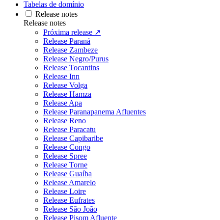
Tabelas de domínio
Release notes
Release notes
Próxima release ↗
Release Paraná
Release Zambeze
Release Negro/Purus
Release Tocantins
Release Inn
Release Volga
Release Hamza
Release Apa
Release Paranapanema Afluentes
Release Reno
Release Paracatu
Release Capibaribe
Release Congo
Release Spree
Release Torne
Release Guaíba
Release Amarelo
Release Loire
Release Eufrates
Release São João
Release Pisom Afluente