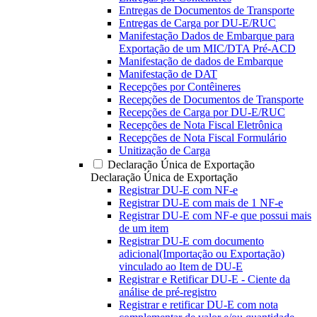
Entregas de Documentos de Transporte
Entregas de Carga por DU-E/RUC
Manifestação Dados de Embarque para
Exportação de um MIC/DTA Pré-ACD
Manifestação de dados de Embarque
Manifestação de DAT
Recepções por Contêineres
Recepções de Documentos de Transporte
Recepções de Carga por DU-E/RUC
Recepções de Nota Fiscal Eletrônica
Recepções de Nota Fiscal Formulário
Unitização de Carga
Declaração Única de Exportação
Declaração Única de Exportação
Registrar DU-E com NF-e
Registrar DU-E com mais de 1 NF-e
Registrar DU-E com NF-e que possui mais
de um item
Registrar DU-E com documento
adicional(Importação ou Exportação)
vinculado ao Item de DU-E
Registrar e Retificar DU-E - Ciente da
análise de pré-registro
Registrar e retificar DU-E com nota