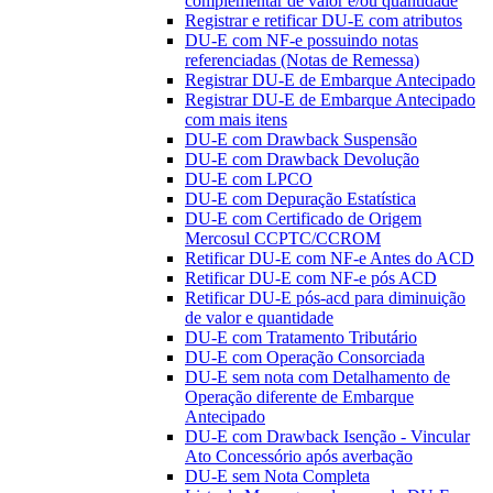
complementar de valor e/ou quantidade
Registrar e retificar DU-E com atributos
DU-E com NF-e possuindo notas
referenciadas (Notas de Remessa)
Registrar DU-E de Embarque Antecipado
Registrar DU-E de Embarque Antecipado
com mais itens
DU-E com Drawback Suspensão
DU-E com Drawback Devolução
DU-E com LPCO
DU-E com Depuração Estatística
DU-E com Certificado de Origem
Mercosul CCPTC/CCROM
Retificar DU-E com NF-e Antes do ACD
Retificar DU-E com NF-e pós ACD
Retificar DU-E pós-acd para diminuição
de valor e quantidade
DU-E com Tratamento Tributário
DU-E com Operação Consorciada
DU-E sem nota com Detalhamento de
Operação diferente de Embarque
Antecipado
DU-E com Drawback Isenção - Vincular
Ato Concessório após averbação
DU-E sem Nota Completa