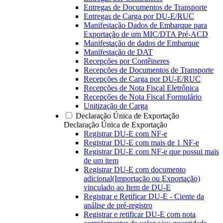
Entregas de Documentos de Transporte
Entregas de Carga por DU-E/RUC
Manifestação Dados de Embarque para
Exportação de um MIC/DTA Pré-ACD
Manifestação de dados de Embarque
Manifestação de DAT
Recepções por Contêineres
Recepções de Documentos de Transporte
Recepções de Carga por DU-E/RUC
Recepções de Nota Fiscal Eletrônica
Recepções de Nota Fiscal Formulário
Unitização de Carga
Declaração Única de Exportação
Declaração Única de Exportação
Registrar DU-E com NF-e
Registrar DU-E com mais de 1 NF-e
Registrar DU-E com NF-e que possui mais
de um item
Registrar DU-E com documento
adicional(Importação ou Exportação)
vinculado ao Item de DU-E
Registrar e Retificar DU-E - Ciente da
análise de pré-registro
Registrar e retificar DU-E com nota