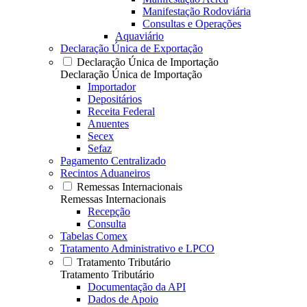
Manifestação Rodoviária
Consultas e Operações
Aquaviário
Declaração Única de Exportação
Declaração Única de Importação
Declaração Única de Importação
Importador
Depositários
Receita Federal
Anuentes
Secex
Sefaz
Pagamento Centralizado
Recintos Aduaneiros
Remessas Internacionais
Remessas Internacionais
Recepção
Consulta
Tabelas Comex
Tratamento Administrativo e LPCO
Tratamento Tributário
Tratamento Tributário
Documentação da API
Dados de Apoio