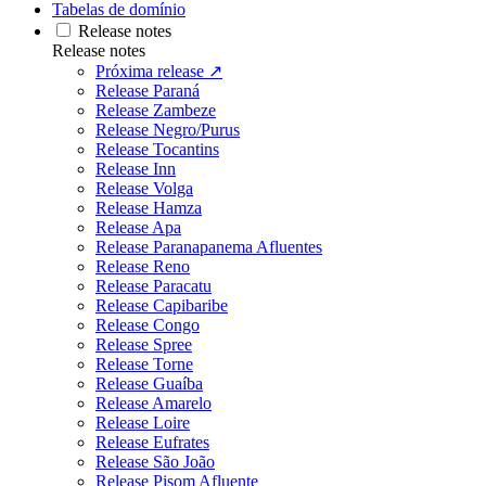
Tabelas de domínio
Release notes
Release notes
Próxima release ↗
Release Paraná
Release Zambeze
Release Negro/Purus
Release Tocantins
Release Inn
Release Volga
Release Hamza
Release Apa
Release Paranapanema Afluentes
Release Reno
Release Paracatu
Release Capibaribe
Release Congo
Release Spree
Release Torne
Release Guaíba
Release Amarelo
Release Loire
Release Eufrates
Release São João
Release Pisom Afluente