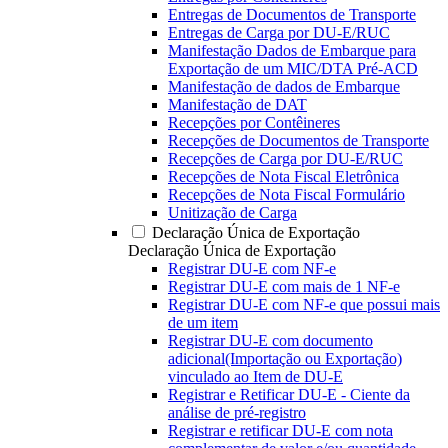
Entregas de Documentos de Transporte
Entregas de Carga por DU-E/RUC
Manifestação Dados de Embarque para
Exportação de um MIC/DTA Pré-ACD
Manifestação de dados de Embarque
Manifestação de DAT
Recepções por Contêineres
Recepções de Documentos de Transporte
Recepções de Carga por DU-E/RUC
Recepções de Nota Fiscal Eletrônica
Recepções de Nota Fiscal Formulário
Unitização de Carga
Declaração Única de Exportação
Declaração Única de Exportação
Registrar DU-E com NF-e
Registrar DU-E com mais de 1 NF-e
Registrar DU-E com NF-e que possui mais
de um item
Registrar DU-E com documento
adicional(Importação ou Exportação)
vinculado ao Item de DU-E
Registrar e Retificar DU-E - Ciente da
análise de pré-registro
Registrar e retificar DU-E com nota