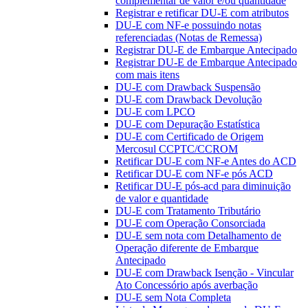
complementar de valor e/ou quantidade
Registrar e retificar DU-E com atributos
DU-E com NF-e possuindo notas
referenciadas (Notas de Remessa)
Registrar DU-E de Embarque Antecipado
Registrar DU-E de Embarque Antecipado
com mais itens
DU-E com Drawback Suspensão
DU-E com Drawback Devolução
DU-E com LPCO
DU-E com Depuração Estatística
DU-E com Certificado de Origem
Mercosul CCPTC/CCROM
Retificar DU-E com NF-e Antes do ACD
Retificar DU-E com NF-e pós ACD
Retificar DU-E pós-acd para diminuição
de valor e quantidade
DU-E com Tratamento Tributário
DU-E com Operação Consorciada
DU-E sem nota com Detalhamento de
Operação diferente de Embarque
Antecipado
DU-E com Drawback Isenção - Vincular
Ato Concessório após averbação
DU-E sem Nota Completa