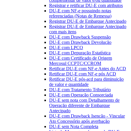
complementar de valor e/ou quantidade
Registrar e retificar DU-E com atributos
DU-E com NF-e possuindo notas
referenciadas (Notas de Remessa)
Registrar DU-E de Embarque Antecipado
Registrar DU-E de Embarque Antecipado
com mais itens
DU-E com Drawback Suspensão
DU-E com Drawback Devolução
DU-E com LPCO
DU-E com Depuração Estatística
DU-E com Certificado de Origem
Mercosul CCPTC/CCROM
Retificar DU-E com NF-e Antes do ACD
Retificar DU-E com NF-e pós ACD
Retificar DU-E pós-acd para diminuição
de valor e quantidade
DU-E com Tratamento Tributário
DU-E com Operação Consorciada
DU-E sem nota com Detalhamento de
Operação diferente de Embarque
Antecipado
DU-E com Drawback Isenção - Vincular
Ato Concessório após averbação
DU-E sem Nota Completa