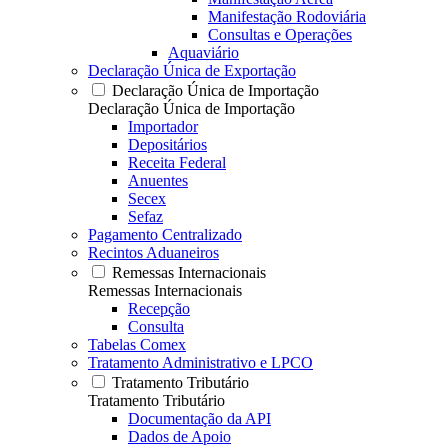
Manifestação Rodoviária
Consultas e Operações
Aquaviário
Declaração Única de Exportação
Declaração Única de Importação
Declaração Única de Importação
Importador
Depositários
Receita Federal
Anuentes
Secex
Sefaz
Pagamento Centralizado
Recintos Aduaneiros
Remessas Internacionais
Remessas Internacionais
Recepção
Consulta
Tabelas Comex
Tratamento Administrativo e LPCO
Tratamento Tributário
Tratamento Tributário
Documentação da API
Dados de Apoio