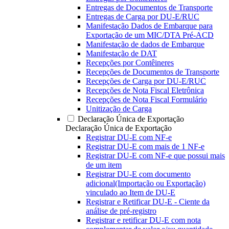
Entregas de Documentos de Transporte
Entregas de Carga por DU-E/RUC
Manifestação Dados de Embarque para
Exportação de um MIC/DTA Pré-ACD
Manifestação de dados de Embarque
Manifestação de DAT
Recepções por Contêineres
Recepções de Documentos de Transporte
Recepções de Carga por DU-E/RUC
Recepções de Nota Fiscal Eletrônica
Recepções de Nota Fiscal Formulário
Unitização de Carga
Declaração Única de Exportação
Declaração Única de Exportação
Registrar DU-E com NF-e
Registrar DU-E com mais de 1 NF-e
Registrar DU-E com NF-e que possui mais
de um item
Registrar DU-E com documento
adicional(Importação ou Exportação)
vinculado ao Item de DU-E
Registrar e Retificar DU-E - Ciente da
análise de pré-registro
Registrar e retificar DU-E com nota