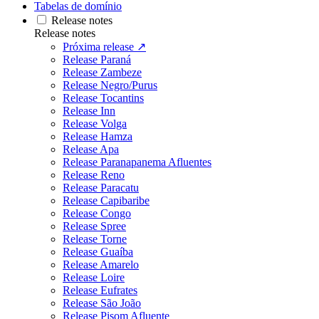
Tabelas de domínio
Release notes
Release notes
Próxima release ↗
Release Paraná
Release Zambeze
Release Negro/Purus
Release Tocantins
Release Inn
Release Volga
Release Hamza
Release Apa
Release Paranapanema Afluentes
Release Reno
Release Paracatu
Release Capibaribe
Release Congo
Release Spree
Release Torne
Release Guaíba
Release Amarelo
Release Loire
Release Eufrates
Release São João
Release Pisom Afluente