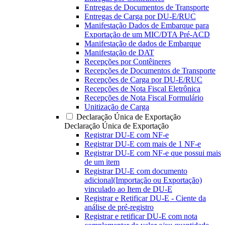
Entregas de Documentos de Transporte
Entregas de Carga por DU-E/RUC
Manifestação Dados de Embarque para
Exportação de um MIC/DTA Pré-ACD
Manifestação de dados de Embarque
Manifestação de DAT
Recepções por Contêineres
Recepções de Documentos de Transporte
Recepções de Carga por DU-E/RUC
Recepções de Nota Fiscal Eletrônica
Recepções de Nota Fiscal Formulário
Unitização de Carga
Declaração Única de Exportação
Declaração Única de Exportação
Registrar DU-E com NF-e
Registrar DU-E com mais de 1 NF-e
Registrar DU-E com NF-e que possui mais
de um item
Registrar DU-E com documento
adicional(Importação ou Exportação)
vinculado ao Item de DU-E
Registrar e Retificar DU-E - Ciente da
análise de pré-registro
Registrar e retificar DU-E com nota