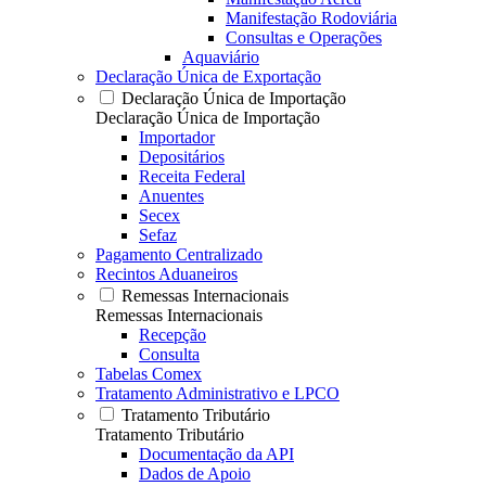
Manifestação Rodoviária
Consultas e Operações
Aquaviário
Declaração Única de Exportação
Declaração Única de Importação
Declaração Única de Importação
Importador
Depositários
Receita Federal
Anuentes
Secex
Sefaz
Pagamento Centralizado
Recintos Aduaneiros
Remessas Internacionais
Remessas Internacionais
Recepção
Consulta
Tabelas Comex
Tratamento Administrativo e LPCO
Tratamento Tributário
Tratamento Tributário
Documentação da API
Dados de Apoio