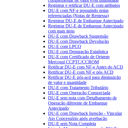
complementar de valor e/ou quantidade
Registrar e retificar DU-E com atributos
DU-E com NF-e possuindo notas
referenciadas (Notas de Remessa)
Registrar DU-E de Embarque Antecipado
Registrar DU-E de Embarque Antecipado
com mais itens
DU-E com Drawback Suspensão
DU-E com Drawback Devolução
DU-E com LPCO
DU-E com Depuração Estatística
DU-E com Certificado de Origem
Mercosul CCPTC/CCROM
Retificar DU-E com NF-e Antes do ACD
Retificar DU-E com NF-e pós ACD
Retificar DU-E pós-acd para diminuição
de valor e quantidade
DU-E com Tratamento Tributário
DU-E com Operação Consorciada
DU-E sem nota com Detalhamento de
Operação diferente de Embarque
Antecipado
DU-E com Drawback Isenção - Vincular
Ato Concessório após averbação
DU-E sem Nota Completa