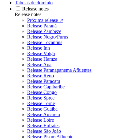
Tabelas de domínio
Release notes
Release notes
Próxima release ↗
Release Paraná
Release Zambeze
Release Negro/Purus
Release Tocantins
Release Inn
Release Volga
Release Hamza
Release Apa
Release Paranapanema Afluentes
Release Reno
Release Paracatu
Release Capibaribe
Release Congo
Release Spree
Release Torne
Release Guaíba
Release Amarelo
Release Loire
Release Eufrates
Release São João
Release Pisom Afluente