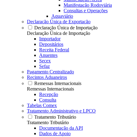
Manifestação Rodoviária
Consultas e Operações
Aquaviário
Declaração Única de Exportação
Declaração Única de Importação
Declaração Única de Importação
Importador
Depositários
Receita Federal
Anuentes
Secex
Sefaz
Pagamento Centralizado
Recintos Aduaneiros
Remessas Internacionais
Remessas Internacionais
Recepção
Consulta
Tabelas Comex
Tratamento Administrativo e LPCO
Tratamento Tributário
Tratamento Tributário
Documentação da API
Dados de Apoio