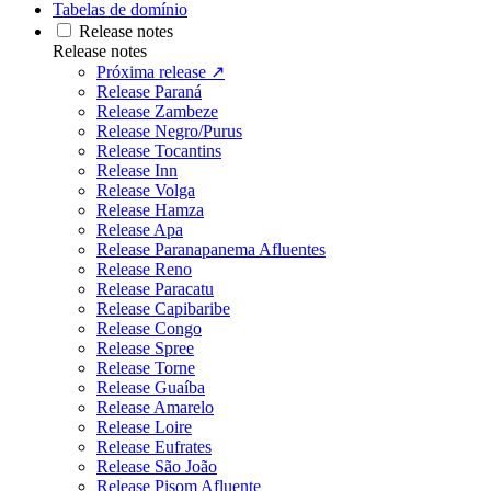
Tabelas de domínio
Release notes
Release notes
Próxima release ↗
Release Paraná
Release Zambeze
Release Negro/Purus
Release Tocantins
Release Inn
Release Volga
Release Hamza
Release Apa
Release Paranapanema Afluentes
Release Reno
Release Paracatu
Release Capibaribe
Release Congo
Release Spree
Release Torne
Release Guaíba
Release Amarelo
Release Loire
Release Eufrates
Release São João
Release Pisom Afluente