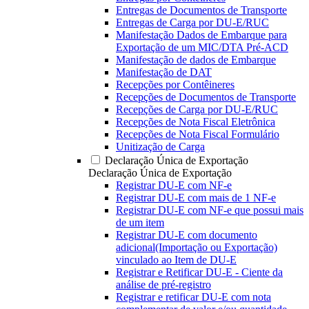
Entregas de Documentos de Transporte
Entregas de Carga por DU-E/RUC
Manifestação Dados de Embarque para
Exportação de um MIC/DTA Pré-ACD
Manifestação de dados de Embarque
Manifestação de DAT
Recepções por Contêineres
Recepções de Documentos de Transporte
Recepções de Carga por DU-E/RUC
Recepções de Nota Fiscal Eletrônica
Recepções de Nota Fiscal Formulário
Unitização de Carga
Declaração Única de Exportação
Declaração Única de Exportação
Registrar DU-E com NF-e
Registrar DU-E com mais de 1 NF-e
Registrar DU-E com NF-e que possui mais
de um item
Registrar DU-E com documento
adicional(Importação ou Exportação)
vinculado ao Item de DU-E
Registrar e Retificar DU-E - Ciente da
análise de pré-registro
Registrar e retificar DU-E com nota