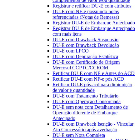
complementar de valor e/ou quantidade
Registrar e retificar DU-E com atributos
DU-E com NF-e possuindo notas
referenciadas (Notas de Remessa)
Registrar DU-E de Embarque Antecipado
Registrar DU-E de Embarque Antecipado
com mais itens
DU-E com Drawback Suspensão
DU-E com Drawback Devolução
DU-E com LPCO
DU-E com Depuração Estatística
DU-E com Certificado de Origem
Mercosul CCPTC/CCROM
Retificar DU-E com NF-e Antes do ACD
Retificar DU-E com NF-e pós ACD
Retificar DU-E pós-acd para diminuição
de valor e quantidade
DU-E com Tratamento Tributário
DU-E com Operação Consorciada
DU-E sem nota com Detalhamento de
Operação diferente de Embarque
Antecipado
DU-E com Drawback Isenção - Vincular
Ato Concessório após averbação
DU-E sem Nota Completa