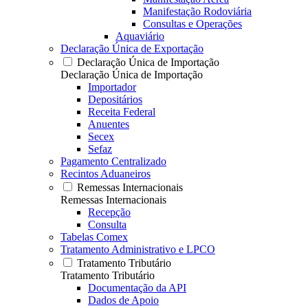
Manifestação Rodoviária
Consultas e Operações
Aquaviário
Declaração Única de Exportação
Declaração Única de Importação
Declaração Única de Importação
Importador
Depositários
Receita Federal
Anuentes
Secex
Sefaz
Pagamento Centralizado
Recintos Aduaneiros
Remessas Internacionais
Remessas Internacionais
Recepção
Consulta
Tabelas Comex
Tratamento Administrativo e LPCO
Tratamento Tributário
Tratamento Tributário
Documentação da API
Dados de Apoio