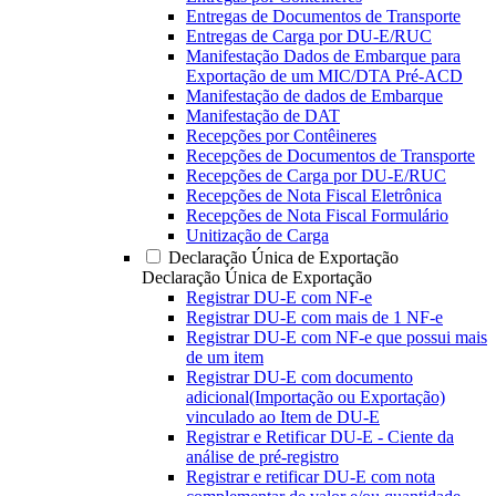
Entregas de Documentos de Transporte
Entregas de Carga por DU-E/RUC
Manifestação Dados de Embarque para
Exportação de um MIC/DTA Pré-ACD
Manifestação de dados de Embarque
Manifestação de DAT
Recepções por Contêineres
Recepções de Documentos de Transporte
Recepções de Carga por DU-E/RUC
Recepções de Nota Fiscal Eletrônica
Recepções de Nota Fiscal Formulário
Unitização de Carga
Declaração Única de Exportação
Declaração Única de Exportação
Registrar DU-E com NF-e
Registrar DU-E com mais de 1 NF-e
Registrar DU-E com NF-e que possui mais
de um item
Registrar DU-E com documento
adicional(Importação ou Exportação)
vinculado ao Item de DU-E
Registrar e Retificar DU-E - Ciente da
análise de pré-registro
Registrar e retificar DU-E com nota