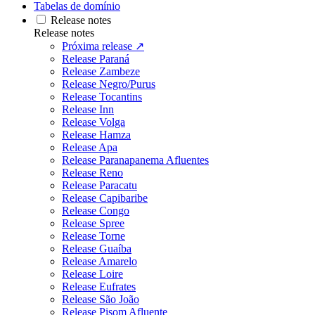
Tabelas de domínio
Release notes
Release notes
Próxima release ↗
Release Paraná
Release Zambeze
Release Negro/Purus
Release Tocantins
Release Inn
Release Volga
Release Hamza
Release Apa
Release Paranapanema Afluentes
Release Reno
Release Paracatu
Release Capibaribe
Release Congo
Release Spree
Release Torne
Release Guaíba
Release Amarelo
Release Loire
Release Eufrates
Release São João
Release Pisom Afluente