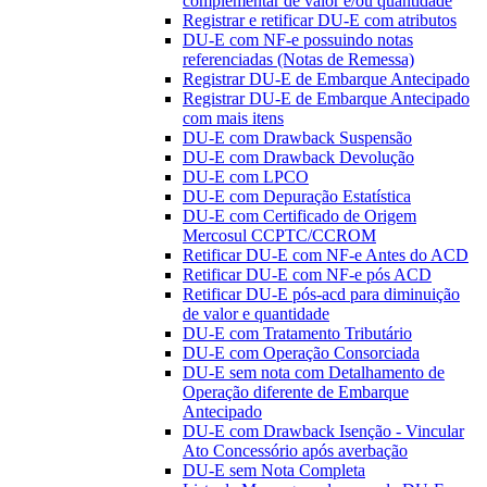
complementar de valor e/ou quantidade
Registrar e retificar DU-E com atributos
DU-E com NF-e possuindo notas
referenciadas (Notas de Remessa)
Registrar DU-E de Embarque Antecipado
Registrar DU-E de Embarque Antecipado
com mais itens
DU-E com Drawback Suspensão
DU-E com Drawback Devolução
DU-E com LPCO
DU-E com Depuração Estatística
DU-E com Certificado de Origem
Mercosul CCPTC/CCROM
Retificar DU-E com NF-e Antes do ACD
Retificar DU-E com NF-e pós ACD
Retificar DU-E pós-acd para diminuição
de valor e quantidade
DU-E com Tratamento Tributário
DU-E com Operação Consorciada
DU-E sem nota com Detalhamento de
Operação diferente de Embarque
Antecipado
DU-E com Drawback Isenção - Vincular
Ato Concessório após averbação
DU-E sem Nota Completa