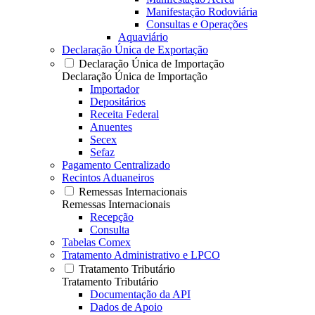
Manifestação Rodoviária
Consultas e Operações
Aquaviário
Declaração Única de Exportação
Declaração Única de Importação
Declaração Única de Importação
Importador
Depositários
Receita Federal
Anuentes
Secex
Sefaz
Pagamento Centralizado
Recintos Aduaneiros
Remessas Internacionais
Remessas Internacionais
Recepção
Consulta
Tabelas Comex
Tratamento Administrativo e LPCO
Tratamento Tributário
Tratamento Tributário
Documentação da API
Dados de Apoio