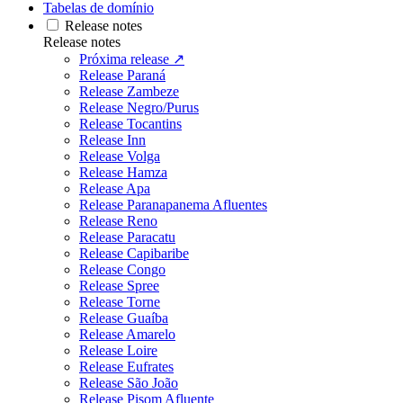
Tabelas de domínio
Release notes
Release notes
Próxima release ↗
Release Paraná
Release Zambeze
Release Negro/Purus
Release Tocantins
Release Inn
Release Volga
Release Hamza
Release Apa
Release Paranapanema Afluentes
Release Reno
Release Paracatu
Release Capibaribe
Release Congo
Release Spree
Release Torne
Release Guaíba
Release Amarelo
Release Loire
Release Eufrates
Release São João
Release Pisom Afluente