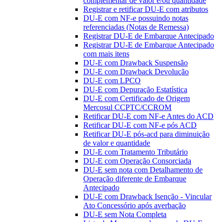
complementar de valor e/ou quantidade
Registrar e retificar DU-E com atributos
DU-E com NF-e possuindo notas
referenciadas (Notas de Remessa)
Registrar DU-E de Embarque Antecipado
Registrar DU-E de Embarque Antecipado
com mais itens
DU-E com Drawback Suspensão
DU-E com Drawback Devolução
DU-E com LPCO
DU-E com Depuração Estatística
DU-E com Certificado de Origem
Mercosul CCPTC/CCROM
Retificar DU-E com NF-e Antes do ACD
Retificar DU-E com NF-e pós ACD
Retificar DU-E pós-acd para diminuição
de valor e quantidade
DU-E com Tratamento Tributário
DU-E com Operação Consorciada
DU-E sem nota com Detalhamento de
Operação diferente de Embarque
Antecipado
DU-E com Drawback Isenção - Vincular
Ato Concessório após averbação
DU-E sem Nota Completa