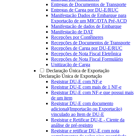
Entregas de Documentos de Transporte
Entregas de Carga por DU-E/RUC
Manifestação Dados de Embarque para
Exportação de um MIC/DTA Pré-ACD
Manifestação de dados de Embarque
Manifestação de DAT
Recepções por Contêineres
Recepções de Documentos de Transporte
Recepções de Carga por DU-E/RUC
Recepções de Nota Fiscal Eletrônica
Recepções de Nota Fiscal Formulário
Unitização de Carga
Declaração Única de Exportação
Declaração Única de Exportação
Registrar DU-E com NF-e
Registrar DU-E com mais de 1 NF-e
Registrar DU-E com NF-e que possui mais
de um item
Registrar DU-E com documento
adicional(Importação ou Exportação)
vinculado ao Item de DU-E
Registrar e Retificar DU-E - Ciente da
análise de pré-registro
Registrar e retificar DU-E com nota