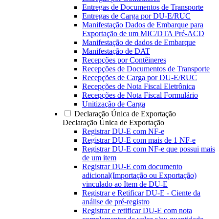
Entregas de Documentos de Transporte
Entregas de Carga por DU-E/RUC
Manifestação Dados de Embarque para
Exportação de um MIC/DTA Pré-ACD
Manifestação de dados de Embarque
Manifestação de DAT
Recepções por Contêineres
Recepções de Documentos de Transporte
Recepções de Carga por DU-E/RUC
Recepções de Nota Fiscal Eletrônica
Recepções de Nota Fiscal Formulário
Unitização de Carga
Declaração Única de Exportação
Declaração Única de Exportação
Registrar DU-E com NF-e
Registrar DU-E com mais de 1 NF-e
Registrar DU-E com NF-e que possui mais
de um item
Registrar DU-E com documento
adicional(Importação ou Exportação)
vinculado ao Item de DU-E
Registrar e Retificar DU-E - Ciente da
análise de pré-registro
Registrar e retificar DU-E com nota