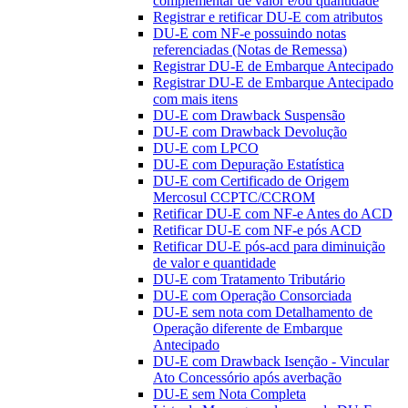
complementar de valor e/ou quantidade
Registrar e retificar DU-E com atributos
DU-E com NF-e possuindo notas
referenciadas (Notas de Remessa)
Registrar DU-E de Embarque Antecipado
Registrar DU-E de Embarque Antecipado
com mais itens
DU-E com Drawback Suspensão
DU-E com Drawback Devolução
DU-E com LPCO
DU-E com Depuração Estatística
DU-E com Certificado de Origem
Mercosul CCPTC/CCROM
Retificar DU-E com NF-e Antes do ACD
Retificar DU-E com NF-e pós ACD
Retificar DU-E pós-acd para diminuição
de valor e quantidade
DU-E com Tratamento Tributário
DU-E com Operação Consorciada
DU-E sem nota com Detalhamento de
Operação diferente de Embarque
Antecipado
DU-E com Drawback Isenção - Vincular
Ato Concessório após averbação
DU-E sem Nota Completa