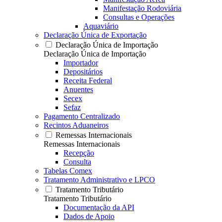
Manifestação Rodoviária
Consultas e Operações
Aquaviário
Declaração Única de Exportação
Declaração Única de Importação
Declaração Única de Importação
Importador
Depositários
Receita Federal
Anuentes
Secex
Sefaz
Pagamento Centralizado
Recintos Aduaneiros
Remessas Internacionais
Remessas Internacionais
Recepção
Consulta
Tabelas Comex
Tratamento Administrativo e LPCO
Tratamento Tributário
Tratamento Tributário
Documentação da API
Dados de Apoio