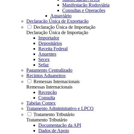
Manifestação Rodoviária
Consultas e Operações
Aquaviário
Declaração Única de Exportação
Declaração Única de Importação
Declaração Única de Importação
Importador
Depositários
Receita Federal
Anuentes
Secex
Sefaz
Pagamento Centralizado
Recintos Aduaneiros
Remessas Internacionais
Remessas Internacionais
Recepção
Consulta
Tabelas Comex
Tratamento Administrativo e LPCO
Tratamento Tributário
Tratamento Tributário
Documentação da API
Dados de Apoio