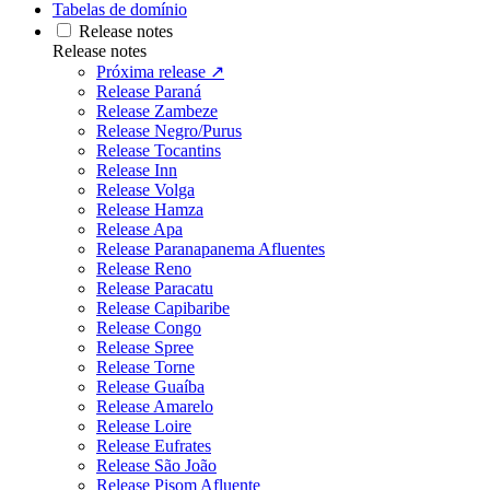
Tabelas de domínio
Release notes
Release notes
Próxima release ↗
Release Paraná
Release Zambeze
Release Negro/Purus
Release Tocantins
Release Inn
Release Volga
Release Hamza
Release Apa
Release Paranapanema Afluentes
Release Reno
Release Paracatu
Release Capibaribe
Release Congo
Release Spree
Release Torne
Release Guaíba
Release Amarelo
Release Loire
Release Eufrates
Release São João
Release Pisom Afluente