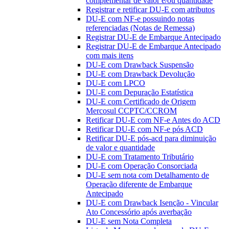
complementar de valor e/ou quantidade
Registrar e retificar DU-E com atributos
DU-E com NF-e possuindo notas
referenciadas (Notas de Remessa)
Registrar DU-E de Embarque Antecipado
Registrar DU-E de Embarque Antecipado
com mais itens
DU-E com Drawback Suspensão
DU-E com Drawback Devolução
DU-E com LPCO
DU-E com Depuração Estatística
DU-E com Certificado de Origem
Mercosul CCPTC/CCROM
Retificar DU-E com NF-e Antes do ACD
Retificar DU-E com NF-e pós ACD
Retificar DU-E pós-acd para diminuição
de valor e quantidade
DU-E com Tratamento Tributário
DU-E com Operação Consorciada
DU-E sem nota com Detalhamento de
Operação diferente de Embarque
Antecipado
DU-E com Drawback Isenção - Vincular
Ato Concessório após averbação
DU-E sem Nota Completa