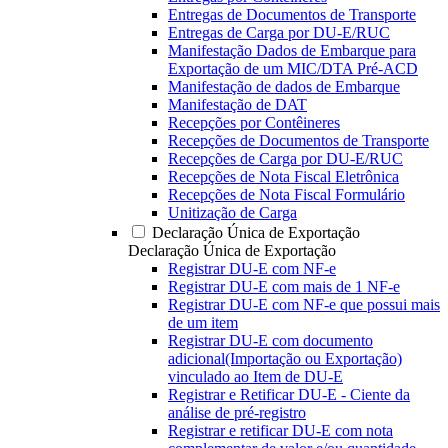
Entregas de Documentos de Transporte
Entregas de Carga por DU-E/RUC
Manifestação Dados de Embarque para
Exportação de um MIC/DTA Pré-ACD
Manifestação de dados de Embarque
Manifestação de DAT
Recepções por Contêineres
Recepções de Documentos de Transporte
Recepções de Carga por DU-E/RUC
Recepções de Nota Fiscal Eletrônica
Recepções de Nota Fiscal Formulário
Unitização de Carga
Declaração Única de Exportação
Declaração Única de Exportação
Registrar DU-E com NF-e
Registrar DU-E com mais de 1 NF-e
Registrar DU-E com NF-e que possui mais
de um item
Registrar DU-E com documento
adicional(Importação ou Exportação)
vinculado ao Item de DU-E
Registrar e Retificar DU-E - Ciente da
análise de pré-registro
Registrar e retificar DU-E com nota