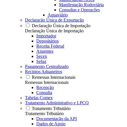
Manifestação Rodoviária
Consultas e Operações
Aquaviário
Declaração Única de Exportação
Declaração Única de Importação
Declaração Única de Importação
Importador
Depositários
Receita Federal
Anuentes
Secex
Sefaz
Pagamento Centralizado
Recintos Aduaneiros
Remessas Internacionais
Remessas Internacionais
Recepção
Consulta
Tabelas Comex
Tratamento Administrativo e LPCO
Tratamento Tributário
Tratamento Tributário
Documentação da API
Dados de Apoio