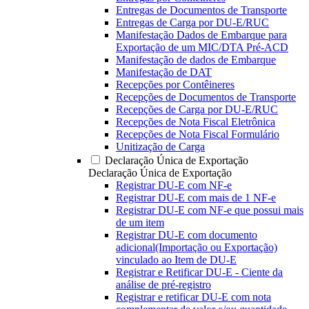
Entregas de Documentos de Transporte
Entregas de Carga por DU-E/RUC
Manifestação Dados de Embarque para
Exportação de um MIC/DTA Pré-ACD
Manifestação de dados de Embarque
Manifestação de DAT
Recepções por Contêineres
Recepções de Documentos de Transporte
Recepções de Carga por DU-E/RUC
Recepções de Nota Fiscal Eletrônica
Recepções de Nota Fiscal Formulário
Unitização de Carga
Declaração Única de Exportação
Declaração Única de Exportação
Registrar DU-E com NF-e
Registrar DU-E com mais de 1 NF-e
Registrar DU-E com NF-e que possui mais
de um item
Registrar DU-E com documento
adicional(Importação ou Exportação)
vinculado ao Item de DU-E
Registrar e Retificar DU-E - Ciente da
análise de pré-registro
Registrar e retificar DU-E com nota