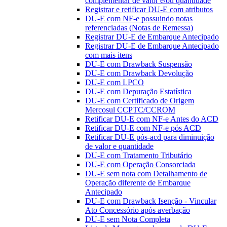
complementar de valor e/ou quantidade
Registrar e retificar DU-E com atributos
DU-E com NF-e possuindo notas
referenciadas (Notas de Remessa)
Registrar DU-E de Embarque Antecipado
Registrar DU-E de Embarque Antecipado
com mais itens
DU-E com Drawback Suspensão
DU-E com Drawback Devolução
DU-E com LPCO
DU-E com Depuração Estatística
DU-E com Certificado de Origem
Mercosul CCPTC/CCROM
Retificar DU-E com NF-e Antes do ACD
Retificar DU-E com NF-e pós ACD
Retificar DU-E pós-acd para diminuição
de valor e quantidade
DU-E com Tratamento Tributário
DU-E com Operação Consorciada
DU-E sem nota com Detalhamento de
Operação diferente de Embarque
Antecipado
DU-E com Drawback Isenção - Vincular
Ato Concessório após averbação
DU-E sem Nota Completa