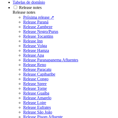
Tabelas de domínio
Release notes
Release notes
Próxima release ↗
Release Paraná
Release Zambeze
Release Negro/Purus
Release Tocantins
Release Inn
Release Volga
Release Hamza
Release Apa
Release Paranapanema Afluentes
Release Reno
Release Paracatu
Release Capibaribe
Release Congo
Release Spree
Release Torne
Release Guaíba
Release Amarelo
Release Loire
Release Eufrates
Release São João
Release Pisom Afluente