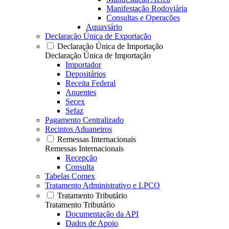
Manifestação Rodoviária
Consultas e Operações
Aquaviário
Declaração Única de Exportação
Declaração Única de Importação
Declaração Única de Importação
Importador
Depositários
Receita Federal
Anuentes
Secex
Sefaz
Pagamento Centralizado
Recintos Aduaneiros
Remessas Internacionais
Remessas Internacionais
Recepção
Consulta
Tabelas Comex
Tratamento Administrativo e LPCO
Tratamento Tributário
Tratamento Tributário
Documentação da API
Dados de Apoio