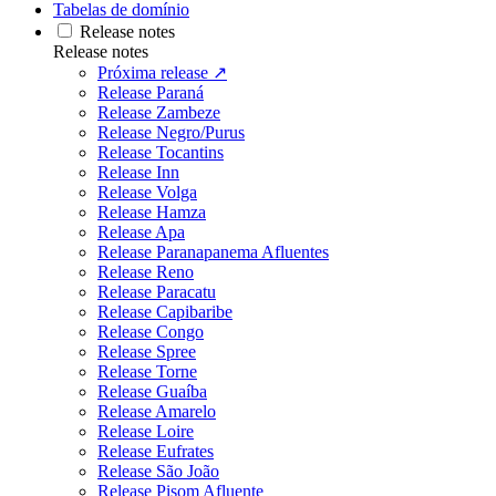
Tabelas de domínio
Release notes
Release notes
Próxima release ↗
Release Paraná
Release Zambeze
Release Negro/Purus
Release Tocantins
Release Inn
Release Volga
Release Hamza
Release Apa
Release Paranapanema Afluentes
Release Reno
Release Paracatu
Release Capibaribe
Release Congo
Release Spree
Release Torne
Release Guaíba
Release Amarelo
Release Loire
Release Eufrates
Release São João
Release Pisom Afluente