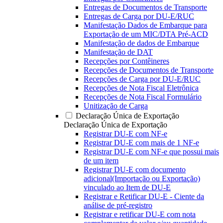
Entregas de Documentos de Transporte
Entregas de Carga por DU-E/RUC
Manifestação Dados de Embarque para
Exportação de um MIC/DTA Pré-ACD
Manifestação de dados de Embarque
Manifestação de DAT
Recepções por Contêineres
Recepções de Documentos de Transporte
Recepções de Carga por DU-E/RUC
Recepções de Nota Fiscal Eletrônica
Recepções de Nota Fiscal Formulário
Unitização de Carga
Declaração Única de Exportação
Declaração Única de Exportação
Registrar DU-E com NF-e
Registrar DU-E com mais de 1 NF-e
Registrar DU-E com NF-e que possui mais
de um item
Registrar DU-E com documento
adicional(Importação ou Exportação)
vinculado ao Item de DU-E
Registrar e Retificar DU-E - Ciente da
análise de pré-registro
Registrar e retificar DU-E com nota