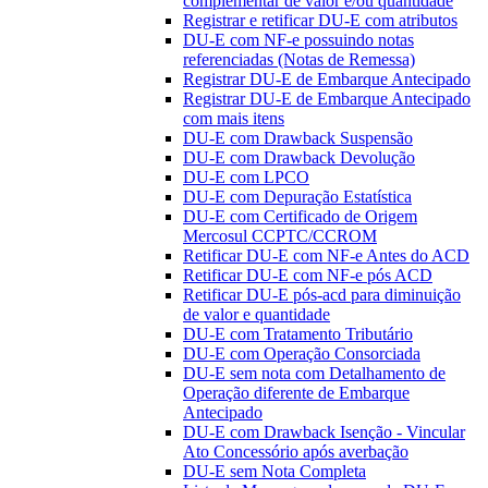
complementar de valor e/ou quantidade
Registrar e retificar DU-E com atributos
DU-E com NF-e possuindo notas
referenciadas (Notas de Remessa)
Registrar DU-E de Embarque Antecipado
Registrar DU-E de Embarque Antecipado
com mais itens
DU-E com Drawback Suspensão
DU-E com Drawback Devolução
DU-E com LPCO
DU-E com Depuração Estatística
DU-E com Certificado de Origem
Mercosul CCPTC/CCROM
Retificar DU-E com NF-e Antes do ACD
Retificar DU-E com NF-e pós ACD
Retificar DU-E pós-acd para diminuição
de valor e quantidade
DU-E com Tratamento Tributário
DU-E com Operação Consorciada
DU-E sem nota com Detalhamento de
Operação diferente de Embarque
Antecipado
DU-E com Drawback Isenção - Vincular
Ato Concessório após averbação
DU-E sem Nota Completa