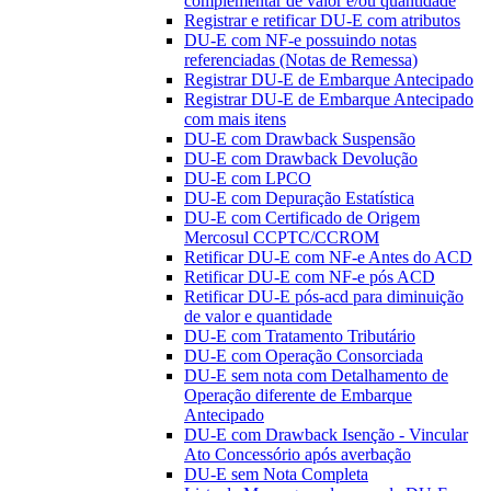
complementar de valor e/ou quantidade
Registrar e retificar DU-E com atributos
DU-E com NF-e possuindo notas
referenciadas (Notas de Remessa)
Registrar DU-E de Embarque Antecipado
Registrar DU-E de Embarque Antecipado
com mais itens
DU-E com Drawback Suspensão
DU-E com Drawback Devolução
DU-E com LPCO
DU-E com Depuração Estatística
DU-E com Certificado de Origem
Mercosul CCPTC/CCROM
Retificar DU-E com NF-e Antes do ACD
Retificar DU-E com NF-e pós ACD
Retificar DU-E pós-acd para diminuição
de valor e quantidade
DU-E com Tratamento Tributário
DU-E com Operação Consorciada
DU-E sem nota com Detalhamento de
Operação diferente de Embarque
Antecipado
DU-E com Drawback Isenção - Vincular
Ato Concessório após averbação
DU-E sem Nota Completa