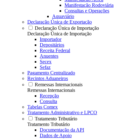
Manifestação Rodoviária
Consultas e Operações
Aquaviário
Declaração Única de Exportação
Declaração Única de Importação
Declaração Única de Importação
Importador
Depositários
Receita Federal
Anuentes
Secex
Sefaz
Pagamento Centralizado
Recintos Aduaneiros
Remessas Internacionais
Remessas Internacionais
Recepção
Consulta
Tabelas Comex
Tratamento Administrativo e LPCO
Tratamento Tributário
Tratamento Tributário
Documentação da API
Dados de Apoio