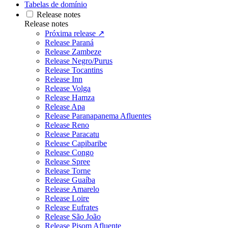
Tabelas de domínio
Release notes
Release notes
Próxima release ↗
Release Paraná
Release Zambeze
Release Negro/Purus
Release Tocantins
Release Inn
Release Volga
Release Hamza
Release Apa
Release Paranapanema Afluentes
Release Reno
Release Paracatu
Release Capibaribe
Release Congo
Release Spree
Release Torne
Release Guaíba
Release Amarelo
Release Loire
Release Eufrates
Release São João
Release Pisom Afluente