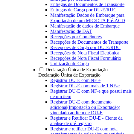
Entregas de Documentos de Transporte
Entregas de Carga por DU-E/RUC
Manifestação Dados de Embarque para
Exportação de um MIC/DTA Pré-ACD
Manifestação de dados de Embarque
Manifestação de DAT
Recepções por Contêineres
Recepções de Documentos de Transporte
Recepções de Carga por DU-E/RUC
Recepções de Nota Fiscal Eletrônica
Recepções de Nota Fiscal Formulário
Unitização de Carga
Declaração Única de Exportação
Declaração Única de Exportação
Registrar DU-E com NF-e
Registrar DU-E com mais de 1 NF-e
Registrar DU-E com NF-e que possui mais
de um item
Registrar DU-E com documento
adicional(Importação ou Exportação)
vinculado ao Item de DU-E
Registrar e Retificar DU-E - Ciente da
análise de pré-registro
Registrar e retificar DU-E com nota