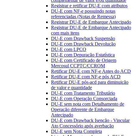
complementar de valor e/ou quantidade
Registrar e retificar DU-E com atributos
DU-E com NF-e possuindo notas
referenciadas (Notas de Remessa)
Registrar DU-E de Embarque Antecipado
Registrar DU-E de Embarque Antecipado
com mais itens
DU-E com Drawback Suspensão
DU-E com Drawback Devolução
DU-E com LPCO
DU-E com Depuração Estatística
DU-E com Certificado de Origem
Mercosul CCPTC/CCROM
Retificar DU-E com NF-e Antes do ACD
Retificar DU-E com NF-e pós ACD
Retificar DU-E pós-acd para diminuição
de valor e quantidade
DU-E com Tratamento Tributário
DU-E com Operação Consorciada
DU-E sem nota com Detalhamento de
Operação diferente de Embarque
Antecipado
DU-E com Drawback Isenção - Vincular
Ato Concessório após averbação
DU-E sem Nota Completa