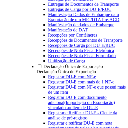
Entregas de Documentos de Transporte
Entregas de Carga por DU-E/RUC
Manifestação Dados de Embarque para
Exportação de um MIC/DTA Pré-ACD
Manifestação de dados de Embarque
Manifestação de DAT
Recepções por Contêineres
Recepções de Documentos de Transporte
Recepções de Carga por DU-E/RUC
Recepções de Nota Fiscal Eletrônica
Recepções de Nota Fiscal Formulário
Unitização de Carga
Declaração Única de Exportação
Declaração Única de Exportação
Registrar DU-E com NF-e
Registrar DU-E com mais de 1 NF-e
Registrar DU-E com NF-e que possui mais
de um item
Registrar DU-E com documento
adicional(Importação ou Exportação)
vinculado ao Item de DU-E
Registrar e Retificar DU-E - Ciente da
análise de pré-registro
Registrar e retificar DU-E com nota