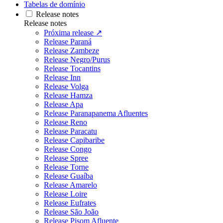
Tabelas de domínio
Release notes
Release notes
Próxima release ↗
Release Paraná
Release Zambeze
Release Negro/Purus
Release Tocantins
Release Inn
Release Volga
Release Hamza
Release Apa
Release Paranapanema Afluentes
Release Reno
Release Paracatu
Release Capibaribe
Release Congo
Release Spree
Release Torne
Release Guaíba
Release Amarelo
Release Loire
Release Eufrates
Release São João
Release Pisom Afluente