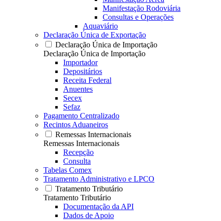
Manifestação Rodoviária
Consultas e Operações
Aquaviário
Declaração Única de Exportação
Declaração Única de Importação
Declaração Única de Importação
Importador
Depositários
Receita Federal
Anuentes
Secex
Sefaz
Pagamento Centralizado
Recintos Aduaneiros
Remessas Internacionais
Remessas Internacionais
Recepção
Consulta
Tabelas Comex
Tratamento Administrativo e LPCO
Tratamento Tributário
Tratamento Tributário
Documentação da API
Dados de Apoio