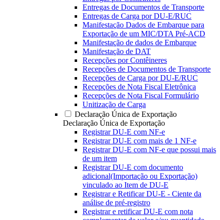
Entregas de Documentos de Transporte
Entregas de Carga por DU-E/RUC
Manifestação Dados de Embarque para
Exportação de um MIC/DTA Pré-ACD
Manifestação de dados de Embarque
Manifestação de DAT
Recepções por Contêineres
Recepções de Documentos de Transporte
Recepções de Carga por DU-E/RUC
Recepções de Nota Fiscal Eletrônica
Recepções de Nota Fiscal Formulário
Unitização de Carga
Declaração Única de Exportação
Declaração Única de Exportação
Registrar DU-E com NF-e
Registrar DU-E com mais de 1 NF-e
Registrar DU-E com NF-e que possui mais
de um item
Registrar DU-E com documento
adicional(Importação ou Exportação)
vinculado ao Item de DU-E
Registrar e Retificar DU-E - Ciente da
análise de pré-registro
Registrar e retificar DU-E com nota