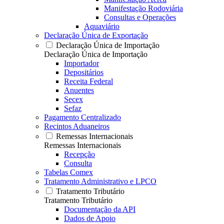
Manifestação Rodoviária
Consultas e Operações
Aquaviário
Declaração Única de Exportação
Declaração Única de Importação
Declaração Única de Importação
Importador
Depositários
Receita Federal
Anuentes
Secex
Sefaz
Pagamento Centralizado
Recintos Aduaneiros
Remessas Internacionais
Remessas Internacionais
Recepção
Consulta
Tabelas Comex
Tratamento Administrativo e LPCO
Tratamento Tributário
Tratamento Tributário
Documentação da API
Dados de Apoio