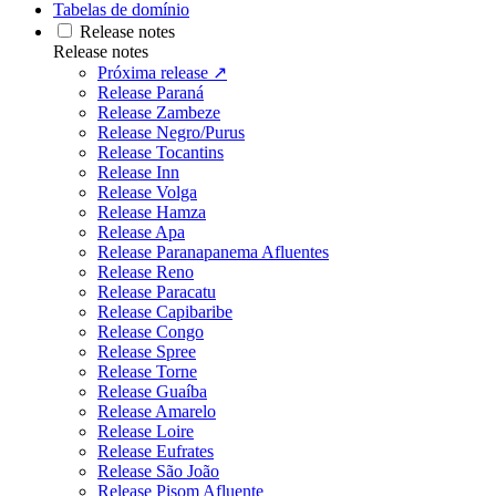
Tabelas de domínio
Release notes
Release notes
Próxima release ↗
Release Paraná
Release Zambeze
Release Negro/Purus
Release Tocantins
Release Inn
Release Volga
Release Hamza
Release Apa
Release Paranapanema Afluentes
Release Reno
Release Paracatu
Release Capibaribe
Release Congo
Release Spree
Release Torne
Release Guaíba
Release Amarelo
Release Loire
Release Eufrates
Release São João
Release Pisom Afluente