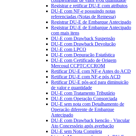
complementar de valor e/ou quantidade
Registrar e retificar DU-E com atributos
DU-E com NF-e possuindo notas
referenciadas (Notas de Remessa)
Registrar DU-E de Embarque Antecipado
Registrar DU-E de Embarque Antecipado
com mais itens
DU-E com Drawback Suspensão
DU-E com Drawback Devolução
DU-E com LPCO
DU-E com Depuração Estatística
DU-E com Certificado de Origem
Mercosul CCPTC/CCROM
Retificar DU-E com NF-e Antes do ACD
Retificar DU-E com NF-e pós ACD
Retificar DU-E pós-acd para diminuição
de valor e quantidade
DU-E com Tratamento Tributário
DU-E com Operação Consorciada
DU-E sem nota com Detalhamento de
Operação diferente de Embarque
Antecipado
DU-E com Drawback Isenção - Vincular
Ato Concessório após averbação
DU-E sem Nota Completa