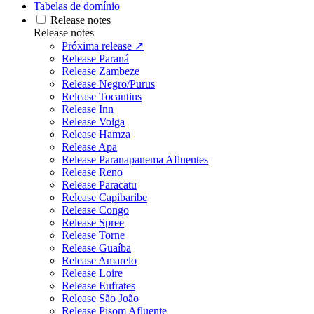
Tabelas de domínio
Release notes
Release notes
Próxima release ↗
Release Paraná
Release Zambeze
Release Negro/Purus
Release Tocantins
Release Inn
Release Volga
Release Hamza
Release Apa
Release Paranapanema Afluentes
Release Reno
Release Paracatu
Release Capibaribe
Release Congo
Release Spree
Release Torne
Release Guaíba
Release Amarelo
Release Loire
Release Eufrates
Release São João
Release Pisom Afluente