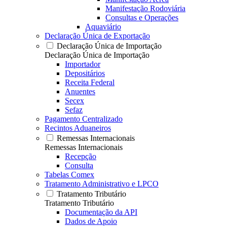
Manifestação Rodoviária
Consultas e Operações
Aquaviário
Declaração Única de Exportação
Declaração Única de Importação
Declaração Única de Importação
Importador
Depositários
Receita Federal
Anuentes
Secex
Sefaz
Pagamento Centralizado
Recintos Aduaneiros
Remessas Internacionais
Remessas Internacionais
Recepção
Consulta
Tabelas Comex
Tratamento Administrativo e LPCO
Tratamento Tributário
Tratamento Tributário
Documentação da API
Dados de Apoio