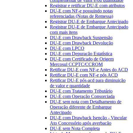
complementar de valor e/ou quantidade
Registrar e retificar DU-E com atributos
DU-E com NF-e possuindo notas
referenciadas (Notas de Remessa)
Registrar DU-E de Embarque Antecipado
Registrar DU-E de Embarque Antecipado
com mais itens
DU-E com Drawback Suspensão
DU-E com Drawback Devolução
DU-E com LPCO
DU-E com Depuração Estatística
DU-E com Certificado de Origem
Mercosul CCPTC/CCROM
Retificar DU-E com NF-e Antes do ACD
Retificar DU-E com NF-e pós ACD
Retificar DU-E pós-acd para diminuição
de valor e quantidade
DU-E com Tratamento Tributário
DU-E com Operação Consorciada
DU-E sem nota com Detalhamento de
Operação diferente de Embarque
Antecipado
DU-E com Drawback Isenção - Vincular
Ato Concessório após averbação
DU-E sem Nota Completa