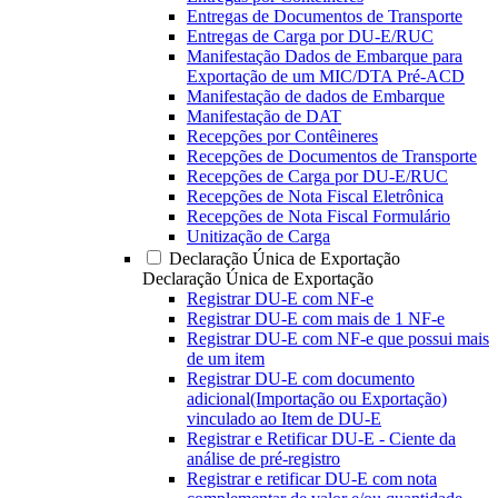
Entregas de Documentos de Transporte
Entregas de Carga por DU-E/RUC
Manifestação Dados de Embarque para
Exportação de um MIC/DTA Pré-ACD
Manifestação de dados de Embarque
Manifestação de DAT
Recepções por Contêineres
Recepções de Documentos de Transporte
Recepções de Carga por DU-E/RUC
Recepções de Nota Fiscal Eletrônica
Recepções de Nota Fiscal Formulário
Unitização de Carga
Declaração Única de Exportação
Declaração Única de Exportação
Registrar DU-E com NF-e
Registrar DU-E com mais de 1 NF-e
Registrar DU-E com NF-e que possui mais
de um item
Registrar DU-E com documento
adicional(Importação ou Exportação)
vinculado ao Item de DU-E
Registrar e Retificar DU-E - Ciente da
análise de pré-registro
Registrar e retificar DU-E com nota