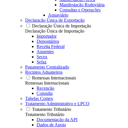
Manifestação Rodoviária
Consultas e Operações
Aquaviário
Declaração Única de Exportação
Declaração Única de Importação
Declaração Única de Importação
Importador
Depositários
Receita Federal
Anuentes
Secex
Sefaz
Pagamento Centralizado
Recintos Aduaneiros
Remessas Internacionais
Remessas Internacionais
Recepção
Consulta
Tabelas Comex
Tratamento Administrativo e LPCO
Tratamento Tributário
Tratamento Tributário
Documentação da API
Dados de Apoio