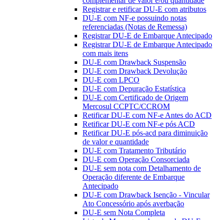
complementar de valor e/ou quantidade
Registrar e retificar DU-E com atributos
DU-E com NF-e possuindo notas
referenciadas (Notas de Remessa)
Registrar DU-E de Embarque Antecipado
Registrar DU-E de Embarque Antecipado
com mais itens
DU-E com Drawback Suspensão
DU-E com Drawback Devolução
DU-E com LPCO
DU-E com Depuração Estatística
DU-E com Certificado de Origem
Mercosul CCPTC/CCROM
Retificar DU-E com NF-e Antes do ACD
Retificar DU-E com NF-e pós ACD
Retificar DU-E pós-acd para diminuição
de valor e quantidade
DU-E com Tratamento Tributário
DU-E com Operação Consorciada
DU-E sem nota com Detalhamento de
Operação diferente de Embarque
Antecipado
DU-E com Drawback Isenção - Vincular
Ato Concessório após averbação
DU-E sem Nota Completa