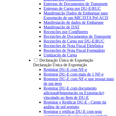
Entregas de Documentos de Transporte
Entregas de Carga por DU-E/RUC
Manifestação Dados de Embarque para
Exportação de um MIC/DTA Pré-ACD
Manifestação de dados de Embarque
Manifestação de DAT
Recepções por Contêineres
Recepções de Documentos de Transporte
Recepções de Carga por DU-E/RUC
Recepções de Nota Fiscal Eletrônica
Recepções de Nota Fiscal Formulário
Unitização de Carga
Declaração Única de Exportação
Declaração Única de Exportação
Registrar DU-E com NF-e
Registrar DU-E com mais de 1 NF-e
Registrar DU-E com NF-e que possui mais
de um item
Registrar DU-E com documento
adicional(Importação ou Exportação)
vinculado ao Item de DU-E
Registrar e Retificar DU-E - Ciente da
análise de pré-registro
Registrar e retificar DU-E com nota