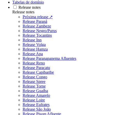
Tabelas de domínio
Release notes
Release notes
Próxima release ↗
Release Paraná
Release Zambeze
Release Negro/Purus
Release Tocantins
Release Inn
Release Volga
Release Hamza
Release Apa
Release Paranapanema Afluentes
Release Reno
Release Paracatu
Release Capibaribe
Release Congo
Release Spree
Release Torne
Release Guaíba
Release Amarelo
Release Loire
Release Eufrates
Release São João
Release Pisom Afluente