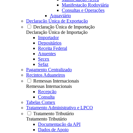
Manifestação Rodoviária
Consultas e Operações
Aquaviário
Declaração Única de Exportação
Declaração Única de Importação
Declaração Única de Importação
Importador
Depositários
Receita Federal
Anuentes
Secex
Sefaz
Pagamento Centralizado
Recintos Aduaneiros
Remessas Internacionais
Remessas Internacionais
Recepção
Consulta
Tabelas Comex
Tratamento Administrativo e LPCO
Tratamento Tributário
Tratamento Tributário
Documentação da API
Dados de Apoio