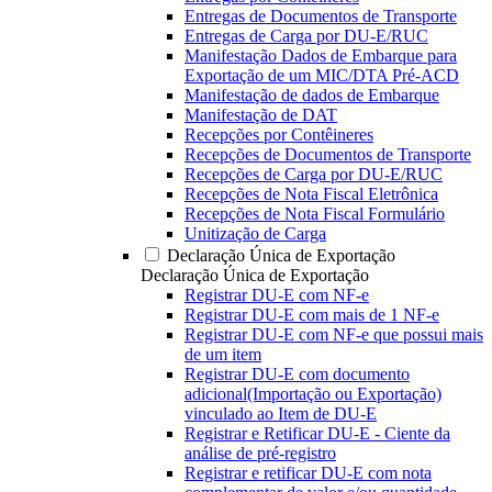
Entregas de Documentos de Transporte
Entregas de Carga por DU-E/RUC
Manifestação Dados de Embarque para
Exportação de um MIC/DTA Pré-ACD
Manifestação de dados de Embarque
Manifestação de DAT
Recepções por Contêineres
Recepções de Documentos de Transporte
Recepções de Carga por DU-E/RUC
Recepções de Nota Fiscal Eletrônica
Recepções de Nota Fiscal Formulário
Unitização de Carga
Declaração Única de Exportação
Declaração Única de Exportação
Registrar DU-E com NF-e
Registrar DU-E com mais de 1 NF-e
Registrar DU-E com NF-e que possui mais
de um item
Registrar DU-E com documento
adicional(Importação ou Exportação)
vinculado ao Item de DU-E
Registrar e Retificar DU-E - Ciente da
análise de pré-registro
Registrar e retificar DU-E com nota