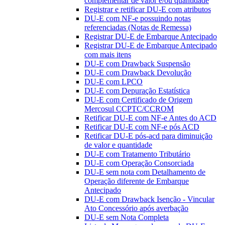
complementar de valor e/ou quantidade
Registrar e retificar DU-E com atributos
DU-E com NF-e possuindo notas
referenciadas (Notas de Remessa)
Registrar DU-E de Embarque Antecipado
Registrar DU-E de Embarque Antecipado
com mais itens
DU-E com Drawback Suspensão
DU-E com Drawback Devolução
DU-E com LPCO
DU-E com Depuração Estatística
DU-E com Certificado de Origem
Mercosul CCPTC/CCROM
Retificar DU-E com NF-e Antes do ACD
Retificar DU-E com NF-e pós ACD
Retificar DU-E pós-acd para diminuição
de valor e quantidade
DU-E com Tratamento Tributário
DU-E com Operação Consorciada
DU-E sem nota com Detalhamento de
Operação diferente de Embarque
Antecipado
DU-E com Drawback Isenção - Vincular
Ato Concessório após averbação
DU-E sem Nota Completa