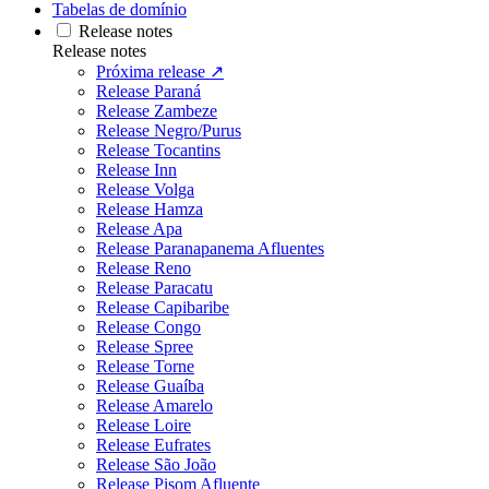
Tabelas de domínio
Release notes
Release notes
Próxima release ↗
Release Paraná
Release Zambeze
Release Negro/Purus
Release Tocantins
Release Inn
Release Volga
Release Hamza
Release Apa
Release Paranapanema Afluentes
Release Reno
Release Paracatu
Release Capibaribe
Release Congo
Release Spree
Release Torne
Release Guaíba
Release Amarelo
Release Loire
Release Eufrates
Release São João
Release Pisom Afluente