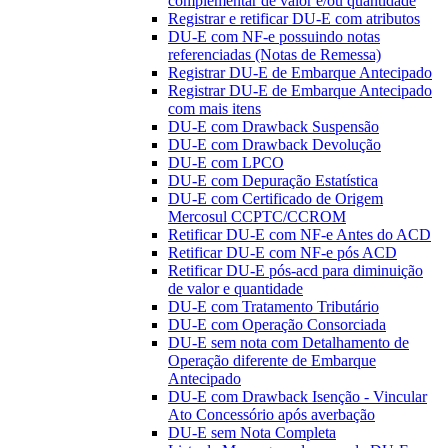
complementar de valor e/ou quantidade
Registrar e retificar DU-E com atributos
DU-E com NF-e possuindo notas
referenciadas (Notas de Remessa)
Registrar DU-E de Embarque Antecipado
Registrar DU-E de Embarque Antecipado
com mais itens
DU-E com Drawback Suspensão
DU-E com Drawback Devolução
DU-E com LPCO
DU-E com Depuração Estatística
DU-E com Certificado de Origem
Mercosul CCPTC/CCROM
Retificar DU-E com NF-e Antes do ACD
Retificar DU-E com NF-e pós ACD
Retificar DU-E pós-acd para diminuição
de valor e quantidade
DU-E com Tratamento Tributário
DU-E com Operação Consorciada
DU-E sem nota com Detalhamento de
Operação diferente de Embarque
Antecipado
DU-E com Drawback Isenção - Vincular
Ato Concessório após averbação
DU-E sem Nota Completa