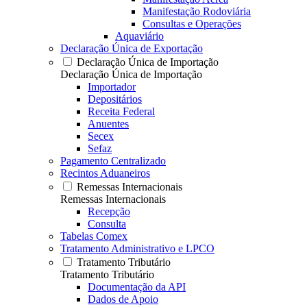
Manifestação Rodoviária
Consultas e Operações
Aquaviário
Declaração Única de Exportação
Declaração Única de Importação
Declaração Única de Importação
Importador
Depositários
Receita Federal
Anuentes
Secex
Sefaz
Pagamento Centralizado
Recintos Aduaneiros
Remessas Internacionais
Remessas Internacionais
Recepção
Consulta
Tabelas Comex
Tratamento Administrativo e LPCO
Tratamento Tributário
Tratamento Tributário
Documentação da API
Dados de Apoio