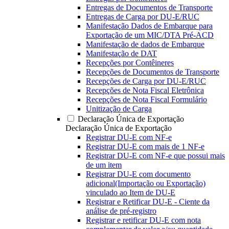
Entregas de Documentos de Transporte
Entregas de Carga por DU-E/RUC
Manifestação Dados de Embarque para
Exportação de um MIC/DTA Pré-ACD
Manifestação de dados de Embarque
Manifestação de DAT
Recepções por Contêineres
Recepções de Documentos de Transporte
Recepções de Carga por DU-E/RUC
Recepções de Nota Fiscal Eletrônica
Recepções de Nota Fiscal Formulário
Unitização de Carga
Declaração Única de Exportação
Declaração Única de Exportação
Registrar DU-E com NF-e
Registrar DU-E com mais de 1 NF-e
Registrar DU-E com NF-e que possui mais
de um item
Registrar DU-E com documento
adicional(Importação ou Exportação)
vinculado ao Item de DU-E
Registrar e Retificar DU-E - Ciente da
análise de pré-registro
Registrar e retificar DU-E com nota