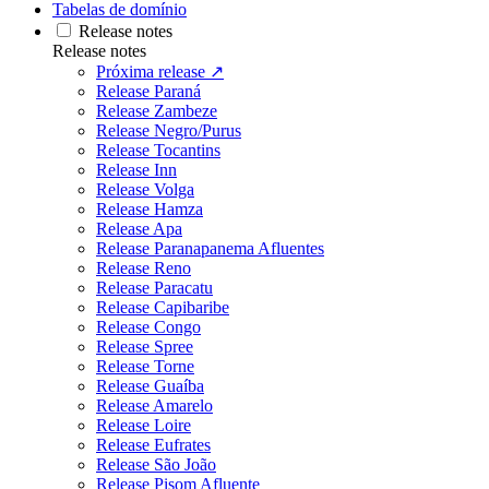
Tabelas de domínio
Release notes
Release notes
Próxima release ↗
Release Paraná
Release Zambeze
Release Negro/Purus
Release Tocantins
Release Inn
Release Volga
Release Hamza
Release Apa
Release Paranapanema Afluentes
Release Reno
Release Paracatu
Release Capibaribe
Release Congo
Release Spree
Release Torne
Release Guaíba
Release Amarelo
Release Loire
Release Eufrates
Release São João
Release Pisom Afluente