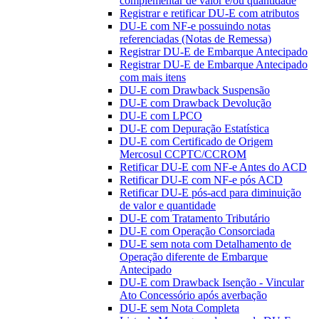
complementar de valor e/ou quantidade
Registrar e retificar DU-E com atributos
DU-E com NF-e possuindo notas
referenciadas (Notas de Remessa)
Registrar DU-E de Embarque Antecipado
Registrar DU-E de Embarque Antecipado
com mais itens
DU-E com Drawback Suspensão
DU-E com Drawback Devolução
DU-E com LPCO
DU-E com Depuração Estatística
DU-E com Certificado de Origem
Mercosul CCPTC/CCROM
Retificar DU-E com NF-e Antes do ACD
Retificar DU-E com NF-e pós ACD
Retificar DU-E pós-acd para diminuição
de valor e quantidade
DU-E com Tratamento Tributário
DU-E com Operação Consorciada
DU-E sem nota com Detalhamento de
Operação diferente de Embarque
Antecipado
DU-E com Drawback Isenção - Vincular
Ato Concessório após averbação
DU-E sem Nota Completa