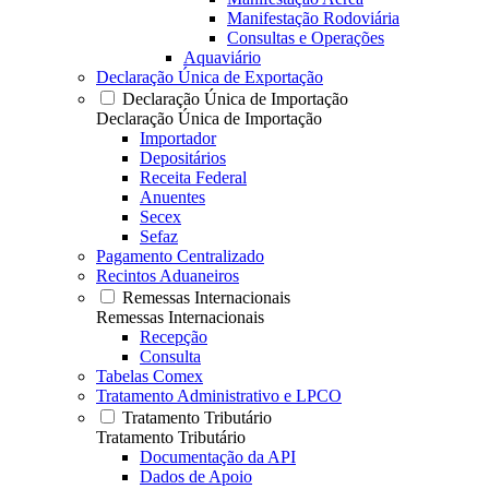
Manifestação Rodoviária
Consultas e Operações
Aquaviário
Declaração Única de Exportação
Declaração Única de Importação
Declaração Única de Importação
Importador
Depositários
Receita Federal
Anuentes
Secex
Sefaz
Pagamento Centralizado
Recintos Aduaneiros
Remessas Internacionais
Remessas Internacionais
Recepção
Consulta
Tabelas Comex
Tratamento Administrativo e LPCO
Tratamento Tributário
Tratamento Tributário
Documentação da API
Dados de Apoio