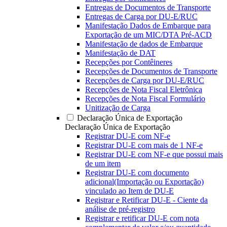
Entregas de Documentos de Transporte
Entregas de Carga por DU-E/RUC
Manifestação Dados de Embarque para
Exportação de um MIC/DTA Pré-ACD
Manifestação de dados de Embarque
Manifestação de DAT
Recepções por Contêineres
Recepções de Documentos de Transporte
Recepções de Carga por DU-E/RUC
Recepções de Nota Fiscal Eletrônica
Recepções de Nota Fiscal Formulário
Unitização de Carga
Declaração Única de Exportação
Declaração Única de Exportação
Registrar DU-E com NF-e
Registrar DU-E com mais de 1 NF-e
Registrar DU-E com NF-e que possui mais
de um item
Registrar DU-E com documento
adicional(Importação ou Exportação)
vinculado ao Item de DU-E
Registrar e Retificar DU-E - Ciente da
análise de pré-registro
Registrar e retificar DU-E com nota