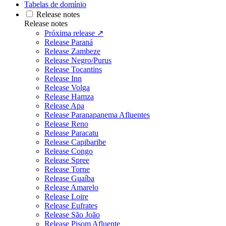
Tabelas de domínio
Release notes
Release notes
Próxima release ↗
Release Paraná
Release Zambeze
Release Negro/Purus
Release Tocantins
Release Inn
Release Volga
Release Hamza
Release Apa
Release Paranapanema Afluentes
Release Reno
Release Paracatu
Release Capibaribe
Release Congo
Release Spree
Release Torne
Release Guaíba
Release Amarelo
Release Loire
Release Eufrates
Release São João
Release Pisom Afluente