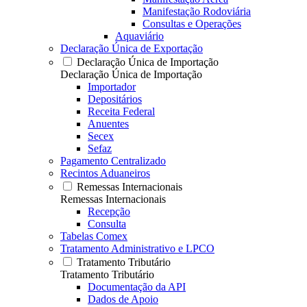
Manifestação Rodoviária
Consultas e Operações
Aquaviário
Declaração Única de Exportação
Declaração Única de Importação
Declaração Única de Importação
Importador
Depositários
Receita Federal
Anuentes
Secex
Sefaz
Pagamento Centralizado
Recintos Aduaneiros
Remessas Internacionais
Remessas Internacionais
Recepção
Consulta
Tabelas Comex
Tratamento Administrativo e LPCO
Tratamento Tributário
Tratamento Tributário
Documentação da API
Dados de Apoio