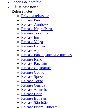
Tabelas de domínio
Release notes
Release notes
Próxima release ↗
Release Paraná
Release Zambeze
Release Negro/Purus
Release Tocantins
Release Inn
Release Volga
Release Hamza
Release Apa
Release Paranapanema Afluentes
Release Reno
Release Paracatu
Release Capibaribe
Release Congo
Release Spree
Release Torne
Release Guaíba
Release Amarelo
Release Loire
Release Eufrates
Release São João
Release Pisom Afluente