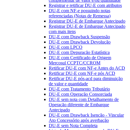
complementar de valor e/ou quantidade
Registrar e retificar DU-E com atributos
DU-E com NF-e possuindo notas
referenciadas (Notas de Remessa)
Registrar DU-E de Embarque Antecipado
Registrar DU-E de Embarque Antecipado
com mais itens
DU-E com Drawback Suspensão
DU-E com Drawback Devolução
DU-E com LPCO
DU-E com Depuração Estatística
DU-E com Certificado de Origem
Mercosul CCPTC/CCROM
Retificar DU-E com NF-e Antes do ACD
Retificar DU-E com NF-e pós ACD
Retificar DU-E pós-acd para diminuição
de valor e quantidade
DU-E com Tratamento Tributário
DU-E com Operação Consorciada
DU-E sem nota com Detalhamento de
Operação diferente de Embarque
Antecipado
DU-E com Drawback Isenção - Vincular
Ato Concessório após averbação
DU-E sem Nota Completa