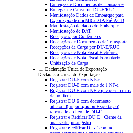
Entregas de Documentos de Transporte
Entregas de Carga por DU-E/RUC
Manifestação Dados de Embarque para
Exportação de um MIC/DTA Pré-ACD
Manifestação de dados de Embarque
Manifestação de DAT
Recepções por Contêineres
Recepções de Documentos de Transporte
Recepções de Carga por DU-E/RUC
Recepções de Nota Fiscal Eletrônica
Recepções de Nota Fiscal Formulário
Unitização de Carga
Declaração Única de Exportação
Declaração Única de Exportação
Registrar DU-E com NF-e
Registrar DU-E com mais de 1 NF-e
Registrar DU-E com NF-e que possui mais
de um item
Registrar DU-E com documento
adicional(Importação ou Exportação)
vinculado ao Item de DU-E
Registrar e Retificar DU-E - Ciente da
análise de pré-registro
Registrar e retificar DU-E com nota