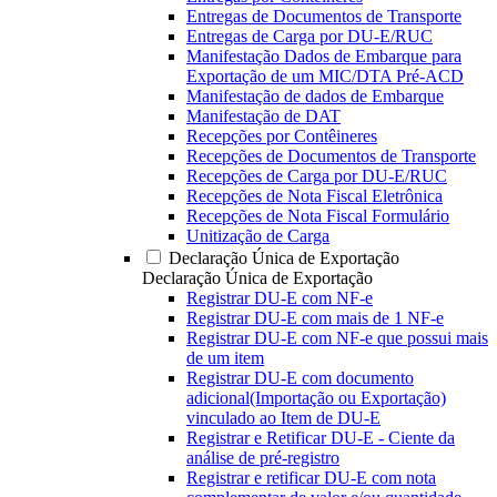
Entregas de Documentos de Transporte
Entregas de Carga por DU-E/RUC
Manifestação Dados de Embarque para
Exportação de um MIC/DTA Pré-ACD
Manifestação de dados de Embarque
Manifestação de DAT
Recepções por Contêineres
Recepções de Documentos de Transporte
Recepções de Carga por DU-E/RUC
Recepções de Nota Fiscal Eletrônica
Recepções de Nota Fiscal Formulário
Unitização de Carga
Declaração Única de Exportação
Declaração Única de Exportação
Registrar DU-E com NF-e
Registrar DU-E com mais de 1 NF-e
Registrar DU-E com NF-e que possui mais
de um item
Registrar DU-E com documento
adicional(Importação ou Exportação)
vinculado ao Item de DU-E
Registrar e Retificar DU-E - Ciente da
análise de pré-registro
Registrar e retificar DU-E com nota