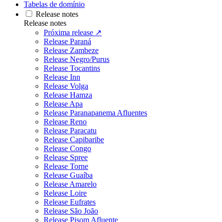
Tabelas de domínio
Release notes
Release notes
Próxima release ↗
Release Paraná
Release Zambeze
Release Negro/Purus
Release Tocantins
Release Inn
Release Volga
Release Hamza
Release Apa
Release Paranapanema Afluentes
Release Reno
Release Paracatu
Release Capibaribe
Release Congo
Release Spree
Release Torne
Release Guaíba
Release Amarelo
Release Loire
Release Eufrates
Release São João
Release Pisom Afluente