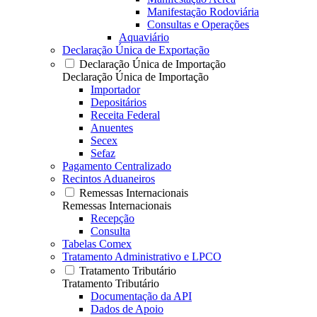
Manifestação Rodoviária
Consultas e Operações
Aquaviário
Declaração Única de Exportação
Declaração Única de Importação
Declaração Única de Importação
Importador
Depositários
Receita Federal
Anuentes
Secex
Sefaz
Pagamento Centralizado
Recintos Aduaneiros
Remessas Internacionais
Remessas Internacionais
Recepção
Consulta
Tabelas Comex
Tratamento Administrativo e LPCO
Tratamento Tributário
Tratamento Tributário
Documentação da API
Dados de Apoio