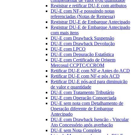
complementar de valor e/ou quantidade
Registrar e retificar DU-E com atributos
DU-E com NF-e possuindo notas
referenciadas (Notas de Remessa)
Registrar DU-E de Embarque Antecipado
Registrar DU-E de Embarque Antecipado
com mais itens
DU-E com Drawback Suspensão
DU-E com Drawback Devolução
DU-E com LPCO
DU-E com Depuração Estatística
DU-E com Certificado de Origem
Mercosul CCPTC/CCROM
Retificar DU-E com NF-e Antes do ACD
Retificar DU-E com NF-e pós ACD
Retificar DU-E pós-acd para diminuição
de valor e quantidade
DU-E com Tratamento Tributário
DU-E com Operação Consorciada
DU-E sem nota com Detalhamento de
Operação diferente de Embarque
Antecipado
DU-E com Drawback Isenção - Vincular
Ato Concessório após averbação
DU-E sem Nota Completa