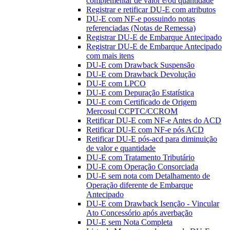
complementar de valor e/ou quantidade
Registrar e retificar DU-E com atributos
DU-E com NF-e possuindo notas
referenciadas (Notas de Remessa)
Registrar DU-E de Embarque Antecipado
Registrar DU-E de Embarque Antecipado
com mais itens
DU-E com Drawback Suspensão
DU-E com Drawback Devolução
DU-E com LPCO
DU-E com Depuração Estatística
DU-E com Certificado de Origem
Mercosul CCPTC/CCROM
Retificar DU-E com NF-e Antes do ACD
Retificar DU-E com NF-e pós ACD
Retificar DU-E pós-acd para diminuição
de valor e quantidade
DU-E com Tratamento Tributário
DU-E com Operação Consorciada
DU-E sem nota com Detalhamento de
Operação diferente de Embarque
Antecipado
DU-E com Drawback Isenção - Vincular
Ato Concessório após averbação
DU-E sem Nota Completa