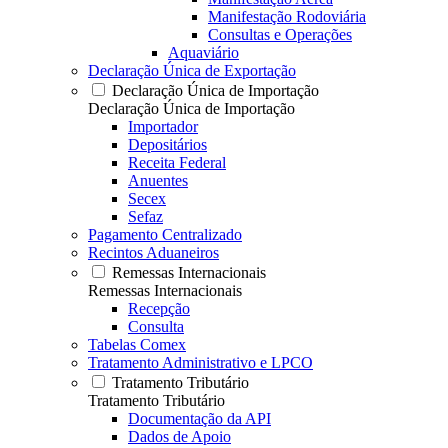
Manifestação Rodoviária
Consultas e Operações
Aquaviário
Declaração Única de Exportação
Declaração Única de Importação
Declaração Única de Importação
Importador
Depositários
Receita Federal
Anuentes
Secex
Sefaz
Pagamento Centralizado
Recintos Aduaneiros
Remessas Internacionais
Remessas Internacionais
Recepção
Consulta
Tabelas Comex
Tratamento Administrativo e LPCO
Tratamento Tributário
Tratamento Tributário
Documentação da API
Dados de Apoio