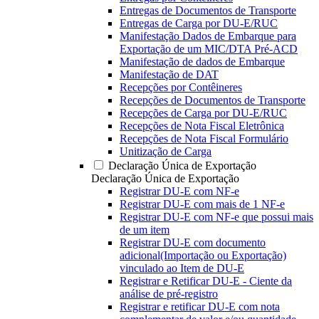
Entregas de Documentos de Transporte
Entregas de Carga por DU-E/RUC
Manifestação Dados de Embarque para
Exportação de um MIC/DTA Pré-ACD
Manifestação de dados de Embarque
Manifestação de DAT
Recepções por Contêineres
Recepções de Documentos de Transporte
Recepções de Carga por DU-E/RUC
Recepções de Nota Fiscal Eletrônica
Recepções de Nota Fiscal Formulário
Unitização de Carga
Declaração Única de Exportação
Declaração Única de Exportação
Registrar DU-E com NF-e
Registrar DU-E com mais de 1 NF-e
Registrar DU-E com NF-e que possui mais
de um item
Registrar DU-E com documento
adicional(Importação ou Exportação)
vinculado ao Item de DU-E
Registrar e Retificar DU-E - Ciente da
análise de pré-registro
Registrar e retificar DU-E com nota