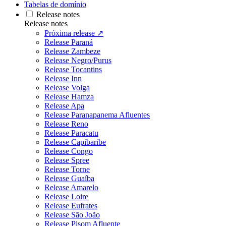
Tabelas de domínio
Release notes
Release notes
Próxima release ↗
Release Paraná
Release Zambeze
Release Negro/Purus
Release Tocantins
Release Inn
Release Volga
Release Hamza
Release Apa
Release Paranapanema Afluentes
Release Reno
Release Paracatu
Release Capibaribe
Release Congo
Release Spree
Release Torne
Release Guaíba
Release Amarelo
Release Loire
Release Eufrates
Release São João
Release Pisom Afluente