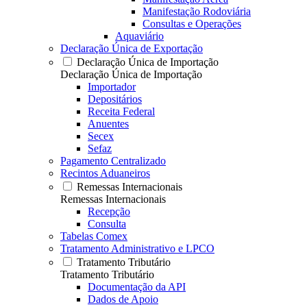
Manifestação Rodoviária
Consultas e Operações
Aquaviário
Declaração Única de Exportação
Declaração Única de Importação
Declaração Única de Importação
Importador
Depositários
Receita Federal
Anuentes
Secex
Sefaz
Pagamento Centralizado
Recintos Aduaneiros
Remessas Internacionais
Remessas Internacionais
Recepção
Consulta
Tabelas Comex
Tratamento Administrativo e LPCO
Tratamento Tributário
Tratamento Tributário
Documentação da API
Dados de Apoio