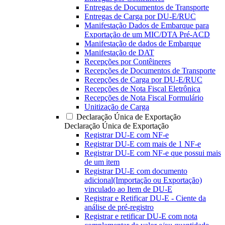
Entregas de Documentos de Transporte
Entregas de Carga por DU-E/RUC
Manifestação Dados de Embarque para
Exportação de um MIC/DTA Pré-ACD
Manifestação de dados de Embarque
Manifestação de DAT
Recepções por Contêineres
Recepções de Documentos de Transporte
Recepções de Carga por DU-E/RUC
Recepções de Nota Fiscal Eletrônica
Recepções de Nota Fiscal Formulário
Unitização de Carga
Declaração Única de Exportação
Declaração Única de Exportação
Registrar DU-E com NF-e
Registrar DU-E com mais de 1 NF-e
Registrar DU-E com NF-e que possui mais
de um item
Registrar DU-E com documento
adicional(Importação ou Exportação)
vinculado ao Item de DU-E
Registrar e Retificar DU-E - Ciente da
análise de pré-registro
Registrar e retificar DU-E com nota