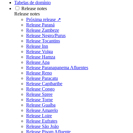
Tabelas de domínio
Release notes
Release notes
Próxima release ↗
Release Paraná
Release Zambeze
Release Negro/Purus
Release Tocantins
Release Inn
Release Volga
Release Hamza
Release Apa
Release Paranapanema Afluentes
Release Reno
Release Paracatu
Release Capibaribe
Release Congo
Release Spree
Release Torne
Release Guaíba
Release Amarelo
Release Loire
Release Eufrates
Release São João
Release Pisom Afluente