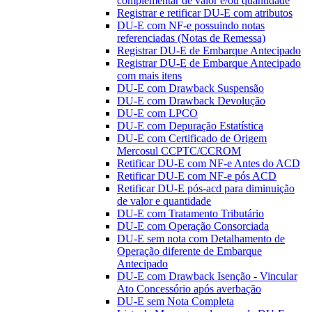
complementar de valor e/ou quantidade
Registrar e retificar DU-E com atributos
DU-E com NF-e possuindo notas
referenciadas (Notas de Remessa)
Registrar DU-E de Embarque Antecipado
Registrar DU-E de Embarque Antecipado
com mais itens
DU-E com Drawback Suspensão
DU-E com Drawback Devolução
DU-E com LPCO
DU-E com Depuração Estatística
DU-E com Certificado de Origem
Mercosul CCPTC/CCROM
Retificar DU-E com NF-e Antes do ACD
Retificar DU-E com NF-e pós ACD
Retificar DU-E pós-acd para diminuição
de valor e quantidade
DU-E com Tratamento Tributário
DU-E com Operação Consorciada
DU-E sem nota com Detalhamento de
Operação diferente de Embarque
Antecipado
DU-E com Drawback Isenção - Vincular
Ato Concessório após averbação
DU-E sem Nota Completa