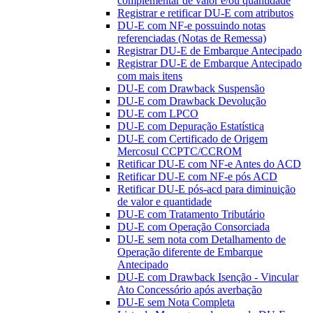
complementar de valor e/ou quantidade
Registrar e retificar DU-E com atributos
DU-E com NF-e possuindo notas
referenciadas (Notas de Remessa)
Registrar DU-E de Embarque Antecipado
Registrar DU-E de Embarque Antecipado
com mais itens
DU-E com Drawback Suspensão
DU-E com Drawback Devolução
DU-E com LPCO
DU-E com Depuração Estatística
DU-E com Certificado de Origem
Mercosul CCPTC/CCROM
Retificar DU-E com NF-e Antes do ACD
Retificar DU-E com NF-e pós ACD
Retificar DU-E pós-acd para diminuição
de valor e quantidade
DU-E com Tratamento Tributário
DU-E com Operação Consorciada
DU-E sem nota com Detalhamento de
Operação diferente de Embarque
Antecipado
DU-E com Drawback Isenção - Vincular
Ato Concessório após averbação
DU-E sem Nota Completa