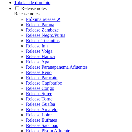
Tabelas de domínio
Release notes
Release notes
Próxima release ↗
Release Paraná
Release Zambeze
Release Negro/Purus
Release Tocantins
Release Inn
Release Volga
Release Hamza
Release Apa
Release Paranapanema Afluentes
Release Reno
Release Paracatu
Release Capibaribe
Release Congo
Release Spree
Release Torne
Release Guaíba
Release Amarelo
Release Loire
Release Eufrates
Release São João
Release Pisom Afluente