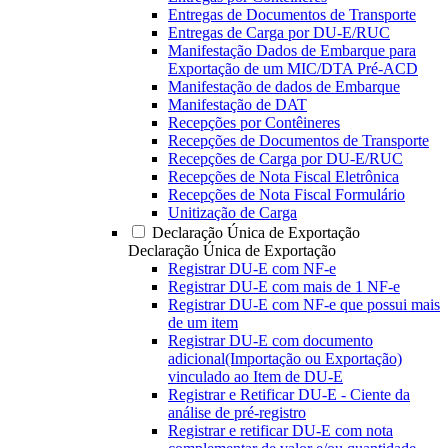
Entregas de Documentos de Transporte
Entregas de Carga por DU-E/RUC
Manifestação Dados de Embarque para
Exportação de um MIC/DTA Pré-ACD
Manifestação de dados de Embarque
Manifestação de DAT
Recepções por Contêineres
Recepções de Documentos de Transporte
Recepções de Carga por DU-E/RUC
Recepções de Nota Fiscal Eletrônica
Recepções de Nota Fiscal Formulário
Unitização de Carga
Declaração Única de Exportação
Declaração Única de Exportação
Registrar DU-E com NF-e
Registrar DU-E com mais de 1 NF-e
Registrar DU-E com NF-e que possui mais
de um item
Registrar DU-E com documento
adicional(Importação ou Exportação)
vinculado ao Item de DU-E
Registrar e Retificar DU-E - Ciente da
análise de pré-registro
Registrar e retificar DU-E com nota