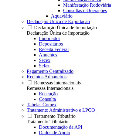
Manifestação Rodoviária
Consultas e Operações
Aquaviário
Declaração Única de Exportação
Declaração Única de Importação
Declaração Única de Importação
Importador
Depositários
Receita Federal
Anuentes
Secex
Sefaz
Pagamento Centralizado
Recintos Aduaneiros
Remessas Internacionais
Remessas Internacionais
Recepção
Consulta
Tabelas Comex
Tratamento Administrativo e LPCO
Tratamento Tributário
Tratamento Tributário
Documentação da API
Dados de Apoio