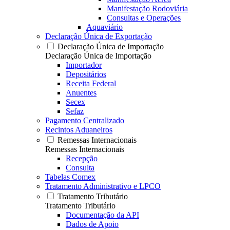
Manifestação Rodoviária
Consultas e Operações
Aquaviário
Declaração Única de Exportação
Declaração Única de Importação
Declaração Única de Importação
Importador
Depositários
Receita Federal
Anuentes
Secex
Sefaz
Pagamento Centralizado
Recintos Aduaneiros
Remessas Internacionais
Remessas Internacionais
Recepção
Consulta
Tabelas Comex
Tratamento Administrativo e LPCO
Tratamento Tributário
Tratamento Tributário
Documentação da API
Dados de Apoio