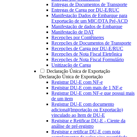
Entregas de Documentos de Transporte
Entregas de Carga por DU-E/RUC
Manifestação Dados de Embarque para
Exportação de um MIC/DTA Pré-ACD
Manifestação de dados de Embarque
Manifestação de DAT
Recepções por Contêineres
Recepções de Documentos de Transporte
Recepções de Carga por DU-E/RUC
Recepções de Nota Fiscal Eletrônica
Recepções de Nota Fiscal Formulário
Unitização de Carga
Declaração Única de Exportação
Declaração Única de Exportação
Registrar DU-E com NF-e
Registrar DU-E com mais de 1 NF-e
Registrar DU-E com NF-e que possui mais
de um item
Registrar DU-E com documento
adicional(Importação ou Exportação)
vinculado ao Item de DU-E
Registrar e Retificar DU-E - Ciente da
análise de pré-registro
Registrar e retificar DU-E com nota