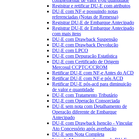
complementar de valor e/ou quantidade
Registrar e retificar DU-E com atributos
DU-E com NF-e possuindo notas
referenciadas (Notas de Remessa)
Registrar DU-E de Embarque Antecipado
Registrar DU-E de Embarque Antecipado
com mais itens
DU-E com Drawback Suspensão
DU-E com Drawback Devolução
DU-E com LPCO
DU-E com Depuração Estatística
DU-E com Certificado de Origem
Mercosul CCPTC/CCROM
Retificar DU-E com NF-e Antes do ACD
Retificar DU-E com NF-e pós ACD
Retificar DU-E pós-acd para diminuição
de valor e quantidade
DU-E com Tratamento Tributário
DU-E com Operação Consorciada
DU-E sem nota com Detalhamento de
Operação diferente de Embarque
Antecipado
DU-E com Drawback Isenção - Vincular
Ato Concessório após averbação
DU-E sem Nota Completa