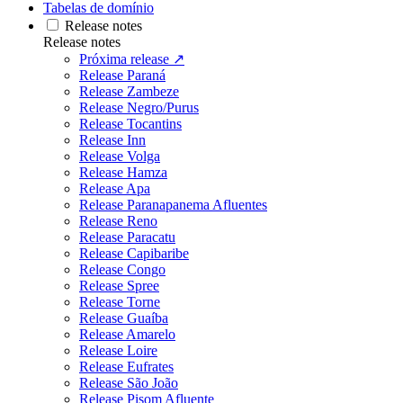
Tabelas de domínio
Release notes
Release notes
Próxima release ↗
Release Paraná
Release Zambeze
Release Negro/Purus
Release Tocantins
Release Inn
Release Volga
Release Hamza
Release Apa
Release Paranapanema Afluentes
Release Reno
Release Paracatu
Release Capibaribe
Release Congo
Release Spree
Release Torne
Release Guaíba
Release Amarelo
Release Loire
Release Eufrates
Release São João
Release Pisom Afluente