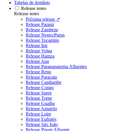
Tabelas de domínio
Release notes
Release notes
Próxima release ↗
Release Paraná
Release Zambeze
Release Negro/Purus
Release Tocantins
Release Inn
Release Volga
Release Hamza
Release Apa
Release Paranapanema Afluentes
Release Reno
Release Paracatu
Release Capibaribe
Release Congo
Release Spree
Release Torne
Release Guaíba
Release Amarelo
Release Loire
Release Eufrates
Release São João
Release Pisom Afluente