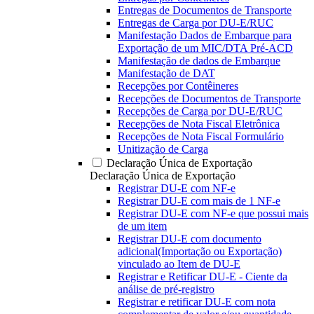
Entregas de Documentos de Transporte
Entregas de Carga por DU-E/RUC
Manifestação Dados de Embarque para
Exportação de um MIC/DTA Pré-ACD
Manifestação de dados de Embarque
Manifestação de DAT
Recepções por Contêineres
Recepções de Documentos de Transporte
Recepções de Carga por DU-E/RUC
Recepções de Nota Fiscal Eletrônica
Recepções de Nota Fiscal Formulário
Unitização de Carga
Declaração Única de Exportação
Declaração Única de Exportação
Registrar DU-E com NF-e
Registrar DU-E com mais de 1 NF-e
Registrar DU-E com NF-e que possui mais
de um item
Registrar DU-E com documento
adicional(Importação ou Exportação)
vinculado ao Item de DU-E
Registrar e Retificar DU-E - Ciente da
análise de pré-registro
Registrar e retificar DU-E com nota