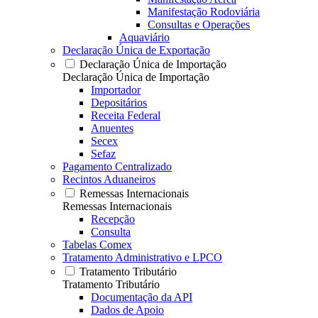
Manifestação Rodoviária
Consultas e Operações
Aquaviário
Declaração Única de Exportação
Declaração Única de Importação
Declaração Única de Importação
Importador
Depositários
Receita Federal
Anuentes
Secex
Sefaz
Pagamento Centralizado
Recintos Aduaneiros
Remessas Internacionais
Remessas Internacionais
Recepção
Consulta
Tabelas Comex
Tratamento Administrativo e LPCO
Tratamento Tributário
Tratamento Tributário
Documentação da API
Dados de Apoio