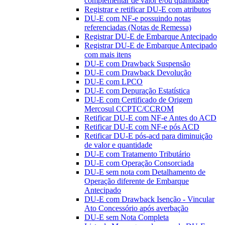
complementar de valor e/ou quantidade
Registrar e retificar DU-E com atributos
DU-E com NF-e possuindo notas
referenciadas (Notas de Remessa)
Registrar DU-E de Embarque Antecipado
Registrar DU-E de Embarque Antecipado
com mais itens
DU-E com Drawback Suspensão
DU-E com Drawback Devolução
DU-E com LPCO
DU-E com Depuração Estatística
DU-E com Certificado de Origem
Mercosul CCPTC/CCROM
Retificar DU-E com NF-e Antes do ACD
Retificar DU-E com NF-e pós ACD
Retificar DU-E pós-acd para diminuição
de valor e quantidade
DU-E com Tratamento Tributário
DU-E com Operação Consorciada
DU-E sem nota com Detalhamento de
Operação diferente de Embarque
Antecipado
DU-E com Drawback Isenção - Vincular
Ato Concessório após averbação
DU-E sem Nota Completa