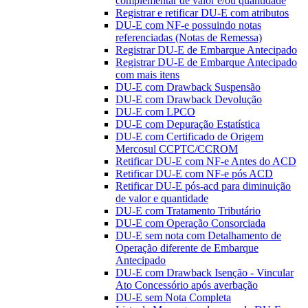
complementar de valor e/ou quantidade
Registrar e retificar DU-E com atributos
DU-E com NF-e possuindo notas
referenciadas (Notas de Remessa)
Registrar DU-E de Embarque Antecipado
Registrar DU-E de Embarque Antecipado
com mais itens
DU-E com Drawback Suspensão
DU-E com Drawback Devolução
DU-E com LPCO
DU-E com Depuração Estatística
DU-E com Certificado de Origem
Mercosul CCPTC/CCROM
Retificar DU-E com NF-e Antes do ACD
Retificar DU-E com NF-e pós ACD
Retificar DU-E pós-acd para diminuição
de valor e quantidade
DU-E com Tratamento Tributário
DU-E com Operação Consorciada
DU-E sem nota com Detalhamento de
Operação diferente de Embarque
Antecipado
DU-E com Drawback Isenção - Vincular
Ato Concessório após averbação
DU-E sem Nota Completa