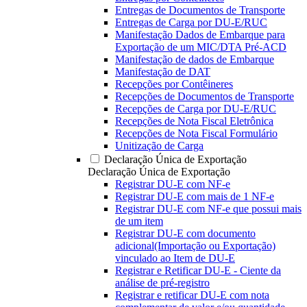
Entregas de Documentos de Transporte
Entregas de Carga por DU-E/RUC
Manifestação Dados de Embarque para
Exportação de um MIC/DTA Pré-ACD
Manifestação de dados de Embarque
Manifestação de DAT
Recepções por Contêineres
Recepções de Documentos de Transporte
Recepções de Carga por DU-E/RUC
Recepções de Nota Fiscal Eletrônica
Recepções de Nota Fiscal Formulário
Unitização de Carga
Declaração Única de Exportação
Declaração Única de Exportação
Registrar DU-E com NF-e
Registrar DU-E com mais de 1 NF-e
Registrar DU-E com NF-e que possui mais
de um item
Registrar DU-E com documento
adicional(Importação ou Exportação)
vinculado ao Item de DU-E
Registrar e Retificar DU-E - Ciente da
análise de pré-registro
Registrar e retificar DU-E com nota