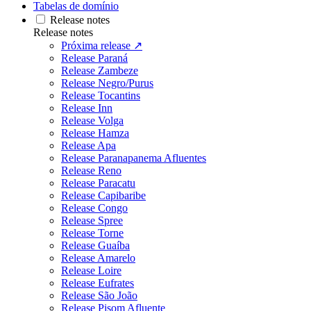
Tabelas de domínio
Release notes
Release notes
Próxima release ↗
Release Paraná
Release Zambeze
Release Negro/Purus
Release Tocantins
Release Inn
Release Volga
Release Hamza
Release Apa
Release Paranapanema Afluentes
Release Reno
Release Paracatu
Release Capibaribe
Release Congo
Release Spree
Release Torne
Release Guaíba
Release Amarelo
Release Loire
Release Eufrates
Release São João
Release Pisom Afluente