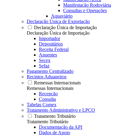
Manifestação Rodoviária
Consultas e Operações
Aquaviário
Declaração Única de Exportação
Declaração Única de Importação
Declaração Única de Importação
Importador
Depositários
Receita Federal
Anuentes
Secex
Sefaz
Pagamento Centralizado
Recintos Aduaneiros
Remessas Internacionais
Remessas Internacionais
Recepção
Consulta
Tabelas Comex
Tratamento Administrativo e LPCO
Tratamento Tributário
Tratamento Tributário
Documentação da API
Dados de Apoio