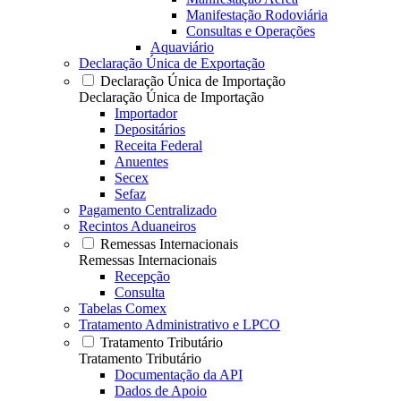
Manifestação Rodoviária
Consultas e Operações
Aquaviário
Declaração Única de Exportação
Declaração Única de Importação
Declaração Única de Importação
Importador
Depositários
Receita Federal
Anuentes
Secex
Sefaz
Pagamento Centralizado
Recintos Aduaneiros
Remessas Internacionais
Remessas Internacionais
Recepção
Consulta
Tabelas Comex
Tratamento Administrativo e LPCO
Tratamento Tributário
Tratamento Tributário
Documentação da API
Dados de Apoio