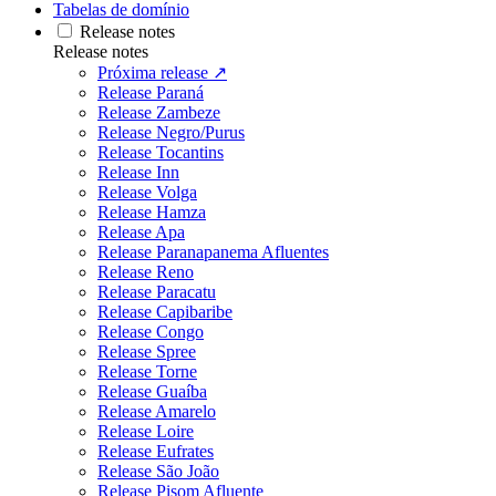
Tabelas de domínio
Release notes
Release notes
Próxima release ↗
Release Paraná
Release Zambeze
Release Negro/Purus
Release Tocantins
Release Inn
Release Volga
Release Hamza
Release Apa
Release Paranapanema Afluentes
Release Reno
Release Paracatu
Release Capibaribe
Release Congo
Release Spree
Release Torne
Release Guaíba
Release Amarelo
Release Loire
Release Eufrates
Release São João
Release Pisom Afluente