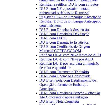
complementar de valor e/ou quantidade
Registrar e retificar DU-E com atributos
DU-E com NF-e possuindo notas
referenciadas (Notas de Remessa)
Registrar DU-E de Embarque Antecipado
Registrar DU-E de Embarque Antecipado
com mais itens
DU-E com Drawback Suspensão
DU-E com Drawback Devolução
DU-E com LPCO
DU-E com Depuração Estatística
DU-E com Certificado de Origem
Mercosul CCPTC/CCROM
Retificar DU-E com NF-e Antes do ACD
Retificar DU-E com NF-e pós ACD
Retificar DU-E pós-acd para diminuição
de valor e quantidade
DU-E com Tratamento Tributário
DU-E com Operação Consorciada
DU-E sem nota com Detalhamento de
Operação diferente de Embarque
Antecipado
DU-E com Drawback Isenção - Vincular
Ato Concessório após averbação
DU-E sem Nota Completa