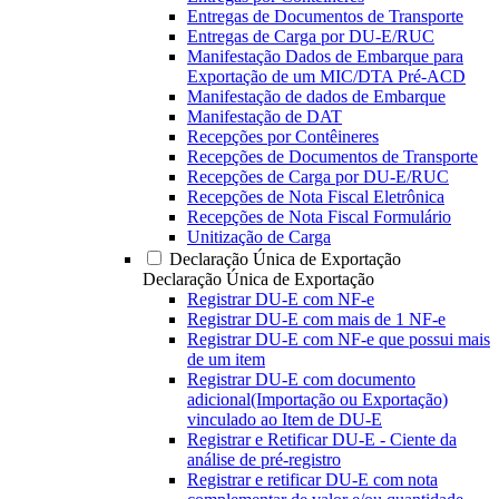
Entregas de Documentos de Transporte
Entregas de Carga por DU-E/RUC
Manifestação Dados de Embarque para
Exportação de um MIC/DTA Pré-ACD
Manifestação de dados de Embarque
Manifestação de DAT
Recepções por Contêineres
Recepções de Documentos de Transporte
Recepções de Carga por DU-E/RUC
Recepções de Nota Fiscal Eletrônica
Recepções de Nota Fiscal Formulário
Unitização de Carga
Declaração Única de Exportação
Declaração Única de Exportação
Registrar DU-E com NF-e
Registrar DU-E com mais de 1 NF-e
Registrar DU-E com NF-e que possui mais
de um item
Registrar DU-E com documento
adicional(Importação ou Exportação)
vinculado ao Item de DU-E
Registrar e Retificar DU-E - Ciente da
análise de pré-registro
Registrar e retificar DU-E com nota