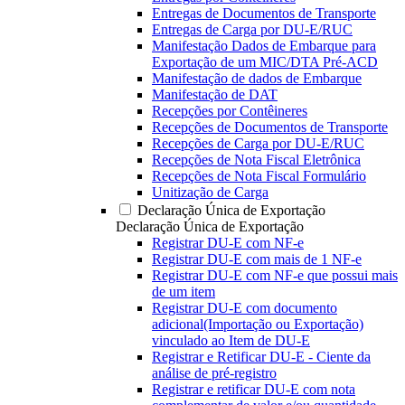
Entregas de Documentos de Transporte
Entregas de Carga por DU-E/RUC
Manifestação Dados de Embarque para
Exportação de um MIC/DTA Pré-ACD
Manifestação de dados de Embarque
Manifestação de DAT
Recepções por Contêineres
Recepções de Documentos de Transporte
Recepções de Carga por DU-E/RUC
Recepções de Nota Fiscal Eletrônica
Recepções de Nota Fiscal Formulário
Unitização de Carga
Declaração Única de Exportação
Declaração Única de Exportação
Registrar DU-E com NF-e
Registrar DU-E com mais de 1 NF-e
Registrar DU-E com NF-e que possui mais
de um item
Registrar DU-E com documento
adicional(Importação ou Exportação)
vinculado ao Item de DU-E
Registrar e Retificar DU-E - Ciente da
análise de pré-registro
Registrar e retificar DU-E com nota