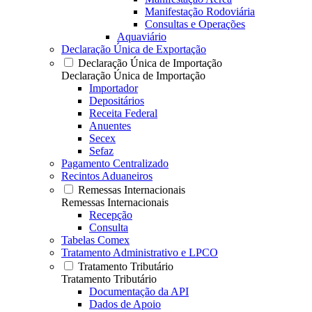
Manifestação Rodoviária
Consultas e Operações
Aquaviário
Declaração Única de Exportação
Declaração Única de Importação
Declaração Única de Importação
Importador
Depositários
Receita Federal
Anuentes
Secex
Sefaz
Pagamento Centralizado
Recintos Aduaneiros
Remessas Internacionais
Remessas Internacionais
Recepção
Consulta
Tabelas Comex
Tratamento Administrativo e LPCO
Tratamento Tributário
Tratamento Tributário
Documentação da API
Dados de Apoio