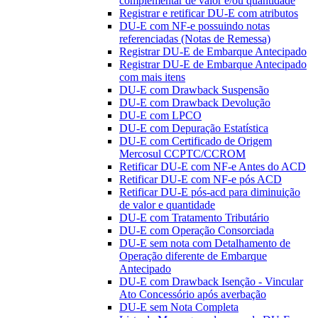
complementar de valor e/ou quantidade
Registrar e retificar DU-E com atributos
DU-E com NF-e possuindo notas
referenciadas (Notas de Remessa)
Registrar DU-E de Embarque Antecipado
Registrar DU-E de Embarque Antecipado
com mais itens
DU-E com Drawback Suspensão
DU-E com Drawback Devolução
DU-E com LPCO
DU-E com Depuração Estatística
DU-E com Certificado de Origem
Mercosul CCPTC/CCROM
Retificar DU-E com NF-e Antes do ACD
Retificar DU-E com NF-e pós ACD
Retificar DU-E pós-acd para diminuição
de valor e quantidade
DU-E com Tratamento Tributário
DU-E com Operação Consorciada
DU-E sem nota com Detalhamento de
Operação diferente de Embarque
Antecipado
DU-E com Drawback Isenção - Vincular
Ato Concessório após averbação
DU-E sem Nota Completa