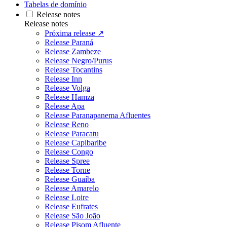
Tabelas de domínio
Release notes
Release notes
Próxima release ↗
Release Paraná
Release Zambeze
Release Negro/Purus
Release Tocantins
Release Inn
Release Volga
Release Hamza
Release Apa
Release Paranapanema Afluentes
Release Reno
Release Paracatu
Release Capibaribe
Release Congo
Release Spree
Release Torne
Release Guaíba
Release Amarelo
Release Loire
Release Eufrates
Release São João
Release Pisom Afluente