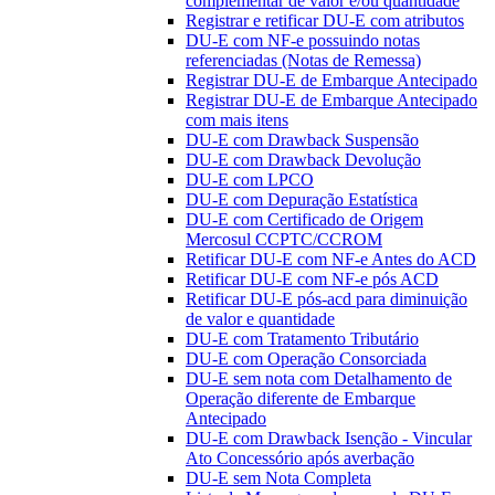
complementar de valor e/ou quantidade
Registrar e retificar DU-E com atributos
DU-E com NF-e possuindo notas
referenciadas (Notas de Remessa)
Registrar DU-E de Embarque Antecipado
Registrar DU-E de Embarque Antecipado
com mais itens
DU-E com Drawback Suspensão
DU-E com Drawback Devolução
DU-E com LPCO
DU-E com Depuração Estatística
DU-E com Certificado de Origem
Mercosul CCPTC/CCROM
Retificar DU-E com NF-e Antes do ACD
Retificar DU-E com NF-e pós ACD
Retificar DU-E pós-acd para diminuição
de valor e quantidade
DU-E com Tratamento Tributário
DU-E com Operação Consorciada
DU-E sem nota com Detalhamento de
Operação diferente de Embarque
Antecipado
DU-E com Drawback Isenção - Vincular
Ato Concessório após averbação
DU-E sem Nota Completa