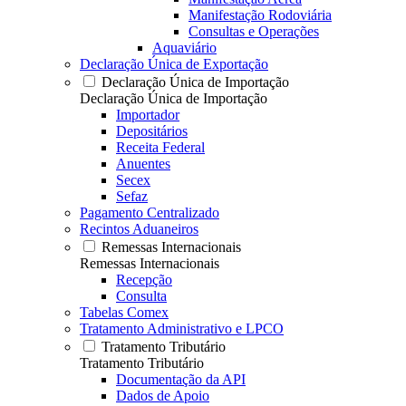
Manifestação Rodoviária
Consultas e Operações
Aquaviário
Declaração Única de Exportação
Declaração Única de Importação
Declaração Única de Importação
Importador
Depositários
Receita Federal
Anuentes
Secex
Sefaz
Pagamento Centralizado
Recintos Aduaneiros
Remessas Internacionais
Remessas Internacionais
Recepção
Consulta
Tabelas Comex
Tratamento Administrativo e LPCO
Tratamento Tributário
Tratamento Tributário
Documentação da API
Dados de Apoio