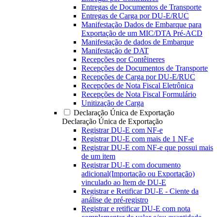
Entregas de Documentos de Transporte
Entregas de Carga por DU-E/RUC
Manifestação Dados de Embarque para
Exportação de um MIC/DTA Pré-ACD
Manifestação de dados de Embarque
Manifestação de DAT
Recepções por Contêineres
Recepções de Documentos de Transporte
Recepções de Carga por DU-E/RUC
Recepções de Nota Fiscal Eletrônica
Recepções de Nota Fiscal Formulário
Unitização de Carga
Declaração Única de Exportação
Declaração Única de Exportação
Registrar DU-E com NF-e
Registrar DU-E com mais de 1 NF-e
Registrar DU-E com NF-e que possui mais
de um item
Registrar DU-E com documento
adicional(Importação ou Exportação)
vinculado ao Item de DU-E
Registrar e Retificar DU-E - Ciente da
análise de pré-registro
Registrar e retificar DU-E com nota