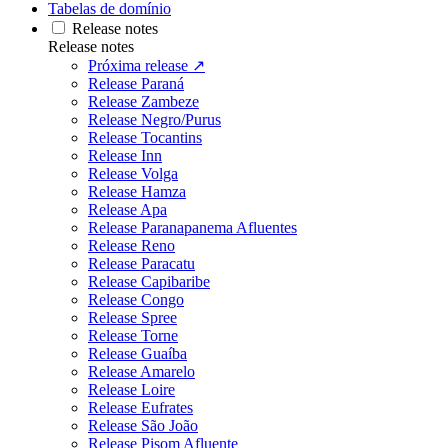
Tabelas de domínio
Release notes
Release notes
Próxima release ↗
Release Paraná
Release Zambeze
Release Negro/Purus
Release Tocantins
Release Inn
Release Volga
Release Hamza
Release Apa
Release Paranapanema Afluentes
Release Reno
Release Paracatu
Release Capibaribe
Release Congo
Release Spree
Release Torne
Release Guaíba
Release Amarelo
Release Loire
Release Eufrates
Release São João
Release Pisom Afluente