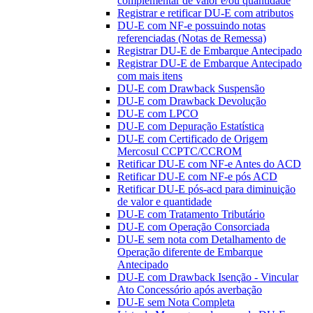
complementar de valor e/ou quantidade
Registrar e retificar DU-E com atributos
DU-E com NF-e possuindo notas
referenciadas (Notas de Remessa)
Registrar DU-E de Embarque Antecipado
Registrar DU-E de Embarque Antecipado
com mais itens
DU-E com Drawback Suspensão
DU-E com Drawback Devolução
DU-E com LPCO
DU-E com Depuração Estatística
DU-E com Certificado de Origem
Mercosul CCPTC/CCROM
Retificar DU-E com NF-e Antes do ACD
Retificar DU-E com NF-e pós ACD
Retificar DU-E pós-acd para diminuição
de valor e quantidade
DU-E com Tratamento Tributário
DU-E com Operação Consorciada
DU-E sem nota com Detalhamento de
Operação diferente de Embarque
Antecipado
DU-E com Drawback Isenção - Vincular
Ato Concessório após averbação
DU-E sem Nota Completa