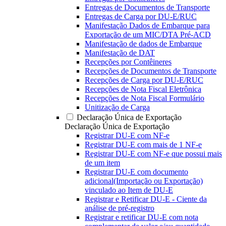
Entregas de Documentos de Transporte
Entregas de Carga por DU-E/RUC
Manifestação Dados de Embarque para
Exportação de um MIC/DTA Pré-ACD
Manifestação de dados de Embarque
Manifestação de DAT
Recepções por Contêineres
Recepções de Documentos de Transporte
Recepções de Carga por DU-E/RUC
Recepções de Nota Fiscal Eletrônica
Recepções de Nota Fiscal Formulário
Unitização de Carga
Declaração Única de Exportação
Declaração Única de Exportação
Registrar DU-E com NF-e
Registrar DU-E com mais de 1 NF-e
Registrar DU-E com NF-e que possui mais
de um item
Registrar DU-E com documento
adicional(Importação ou Exportação)
vinculado ao Item de DU-E
Registrar e Retificar DU-E - Ciente da
análise de pré-registro
Registrar e retificar DU-E com nota