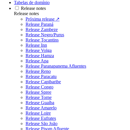
Tabelas de domínio
Release notes
Release notes
Próxima release ↗
Release Paraná
Release Zambeze
Release Negro/Purus
Release Tocantins
Release Inn
Release Volga
Release Hamza
Release Apa
Release Paranapanema Afluentes
Release Reno
Release Paracatu
Release Capibaribe
Release Congo
Release Spree
Release Torne
Release Guaíba
Release Amarelo
Release Loire
Release Eufrates
Release São João
Release Pisom Afluente