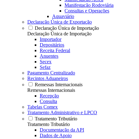
Manifestação Rodoviária
Consultas e Operações
Aquaviário
Declaração Única de Exportação
Declaração Única de Importação
Declaração Única de Importação
Importador
Depositários
Receita Federal
Anuentes
Secex
Sefaz
Pagamento Centralizado
Recintos Aduaneiros
Remessas Internacionais
Remessas Internacionais
Recepção
Consulta
Tabelas Comex
Tratamento Administrativo e LPCO
Tratamento Tributário
Tratamento Tributário
Documentação da API
Dados de Apoio