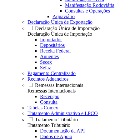
Manifestação Rodoviária
Consultas e Operações
Aquaviário
Declaração Única de Exportação
Declaração Única de Importação
Declaração Única de Importação
Importador
Depositários
Receita Federal
Anuentes
Secex
Sefaz
Pagamento Centralizado
Recintos Aduaneiros
Remessas Internacionais
Remessas Internacionais
Recepção
Consulta
Tabelas Comex
Tratamento Administrativo e LPCO
Tratamento Tributário
Tratamento Tributário
Documentação da API
Dados de Apoio