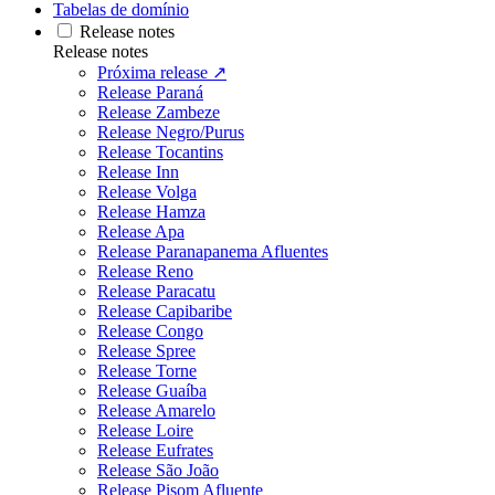
Tabelas de domínio
Release notes
Release notes
Próxima release ↗
Release Paraná
Release Zambeze
Release Negro/Purus
Release Tocantins
Release Inn
Release Volga
Release Hamza
Release Apa
Release Paranapanema Afluentes
Release Reno
Release Paracatu
Release Capibaribe
Release Congo
Release Spree
Release Torne
Release Guaíba
Release Amarelo
Release Loire
Release Eufrates
Release São João
Release Pisom Afluente