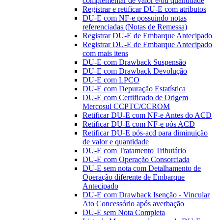
complementar de valor e/ou quantidade
Registrar e retificar DU-E com atributos
DU-E com NF-e possuindo notas
referenciadas (Notas de Remessa)
Registrar DU-E de Embarque Antecipado
Registrar DU-E de Embarque Antecipado
com mais itens
DU-E com Drawback Suspensão
DU-E com Drawback Devolução
DU-E com LPCO
DU-E com Depuração Estatística
DU-E com Certificado de Origem
Mercosul CCPTC/CCROM
Retificar DU-E com NF-e Antes do ACD
Retificar DU-E com NF-e pós ACD
Retificar DU-E pós-acd para diminuição
de valor e quantidade
DU-E com Tratamento Tributário
DU-E com Operação Consorciada
DU-E sem nota com Detalhamento de
Operação diferente de Embarque
Antecipado
DU-E com Drawback Isenção - Vincular
Ato Concessório após averbação
DU-E sem Nota Completa