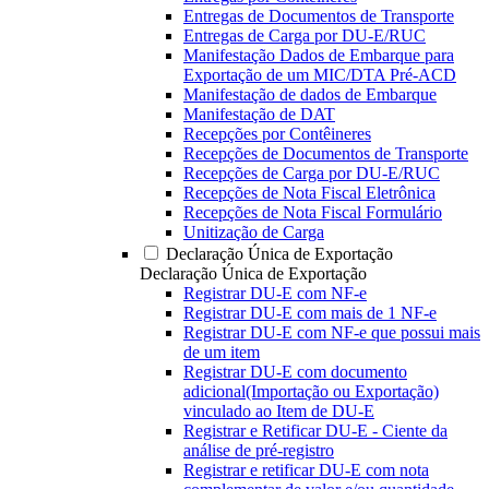
Entregas de Documentos de Transporte
Entregas de Carga por DU-E/RUC
Manifestação Dados de Embarque para
Exportação de um MIC/DTA Pré-ACD
Manifestação de dados de Embarque
Manifestação de DAT
Recepções por Contêineres
Recepções de Documentos de Transporte
Recepções de Carga por DU-E/RUC
Recepções de Nota Fiscal Eletrônica
Recepções de Nota Fiscal Formulário
Unitização de Carga
Declaração Única de Exportação
Declaração Única de Exportação
Registrar DU-E com NF-e
Registrar DU-E com mais de 1 NF-e
Registrar DU-E com NF-e que possui mais
de um item
Registrar DU-E com documento
adicional(Importação ou Exportação)
vinculado ao Item de DU-E
Registrar e Retificar DU-E - Ciente da
análise de pré-registro
Registrar e retificar DU-E com nota