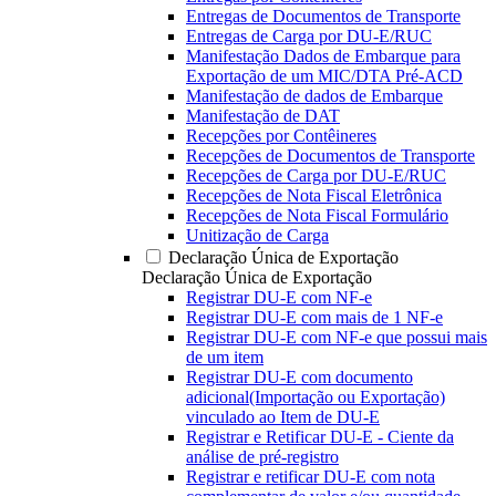
Entregas de Documentos de Transporte
Entregas de Carga por DU-E/RUC
Manifestação Dados de Embarque para
Exportação de um MIC/DTA Pré-ACD
Manifestação de dados de Embarque
Manifestação de DAT
Recepções por Contêineres
Recepções de Documentos de Transporte
Recepções de Carga por DU-E/RUC
Recepções de Nota Fiscal Eletrônica
Recepções de Nota Fiscal Formulário
Unitização de Carga
Declaração Única de Exportação
Declaração Única de Exportação
Registrar DU-E com NF-e
Registrar DU-E com mais de 1 NF-e
Registrar DU-E com NF-e que possui mais
de um item
Registrar DU-E com documento
adicional(Importação ou Exportação)
vinculado ao Item de DU-E
Registrar e Retificar DU-E - Ciente da
análise de pré-registro
Registrar e retificar DU-E com nota