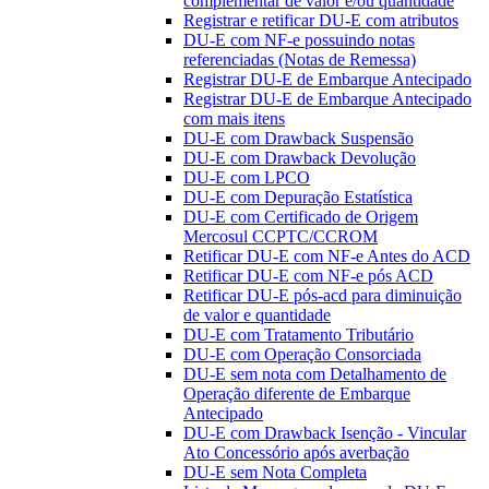
complementar de valor e/ou quantidade
Registrar e retificar DU-E com atributos
DU-E com NF-e possuindo notas
referenciadas (Notas de Remessa)
Registrar DU-E de Embarque Antecipado
Registrar DU-E de Embarque Antecipado
com mais itens
DU-E com Drawback Suspensão
DU-E com Drawback Devolução
DU-E com LPCO
DU-E com Depuração Estatística
DU-E com Certificado de Origem
Mercosul CCPTC/CCROM
Retificar DU-E com NF-e Antes do ACD
Retificar DU-E com NF-e pós ACD
Retificar DU-E pós-acd para diminuição
de valor e quantidade
DU-E com Tratamento Tributário
DU-E com Operação Consorciada
DU-E sem nota com Detalhamento de
Operação diferente de Embarque
Antecipado
DU-E com Drawback Isenção - Vincular
Ato Concessório após averbação
DU-E sem Nota Completa