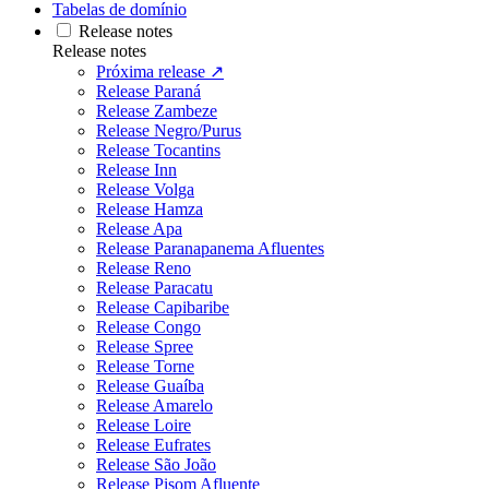
Tabelas de domínio
Release notes
Release notes
Próxima release ↗
Release Paraná
Release Zambeze
Release Negro/Purus
Release Tocantins
Release Inn
Release Volga
Release Hamza
Release Apa
Release Paranapanema Afluentes
Release Reno
Release Paracatu
Release Capibaribe
Release Congo
Release Spree
Release Torne
Release Guaíba
Release Amarelo
Release Loire
Release Eufrates
Release São João
Release Pisom Afluente