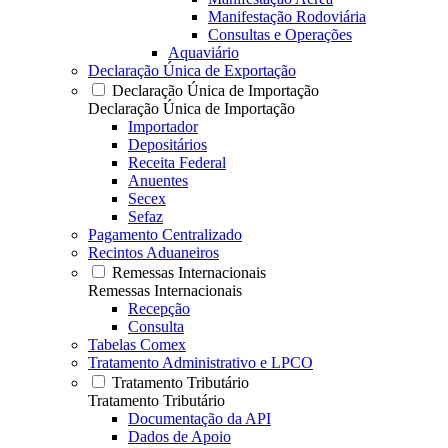
Manifestação Rodoviária
Consultas e Operações
Aquaviário
Declaração Única de Exportação
Declaração Única de Importação
Declaração Única de Importação
Importador
Depositários
Receita Federal
Anuentes
Secex
Sefaz
Pagamento Centralizado
Recintos Aduaneiros
Remessas Internacionais
Remessas Internacionais
Recepção
Consulta
Tabelas Comex
Tratamento Administrativo e LPCO
Tratamento Tributário
Tratamento Tributário
Documentação da API
Dados de Apoio